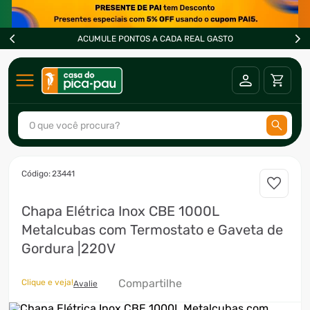
ACUMULE PONTOS A CADA REAL GASTO
O que você procura?
TERMOS MAIS BUSCADOS
:
23441
1
º
ar condicionado
Chapa Elétrica Inox CBE 1000L
2
º
freezer
Metalcubas com Termostato e Gaveta de
3
º
fogão
Gordura |220V
4
º
forno
Compartilhe
Clique e veja!
5
º
cervejeira
Avalie
6
º
soprador