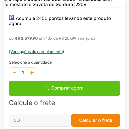
7
º
motosserra
Acumule
2450
pontos levando este produto
8
º
ventilador
agora
9
º
roçadeira
R$
2
.
579
,
90
10
x
R$ 257,99
sem juros
10
º
lavadora
(Ver opções de parcelamento)
－
＋
Comprar agora
Calcule o frete
Calcular o frete
CEP