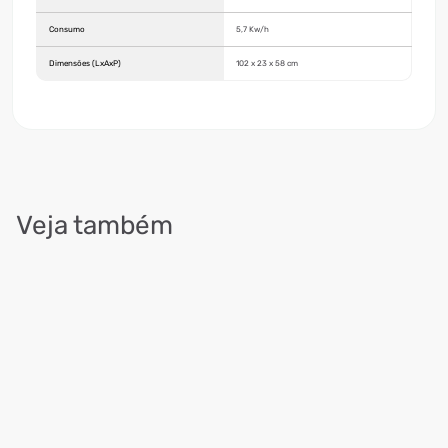
Consumo
5,7 Kw/h
Dimensões (LxAxP)
102 x 23 x 58 cm
Veja também