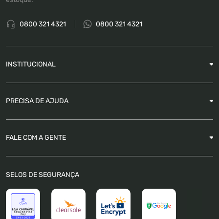
0800 321 4321
0800 321 4321
INSTITUCIONAL
Sobre a Empresa
PRECISA DE AJUDA
Nossas Lojas
Blog
Garantia
FALE COM A GENTE
Como Rastrear pedido
É seguro comprar
Atendimento
SELOS DE SEGURANÇA
FAQ
Trabalhe Conosco
Trocas e Devoluções
Política de Pagamento