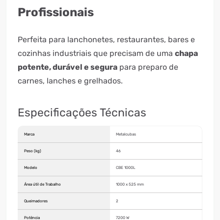
Profissionais
Perfeita para lanchonetes, restaurantes, bares e
cozinhas industriais que precisam de uma
chapa
potente, durável e segura
para preparo de
carnes, lanches e grelhados.
Especificações Técnicas
Marca
Metalcubas
Peso (kg)
46
Modelo
CBE 1000L
Área útil de Trabalho
1000 x 525 mm
Queimadores
2
Potência
7200 W