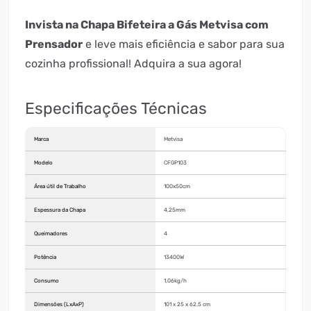
Invista na Chapa Bifeteira a Gás Metvisa com
Prensador
e leve mais eficiência e sabor para sua
cozinha profissional! Adquira a sua agora!
Especificações Técnicas
Marca
Metvisa
Modelo
CFGP103
Área útil de Trabalho
100x50cm
Espessura da Chapa
4,25mm
Queimadores
4
Potência
13400W
Consumo
1,06kg/h
Dimensões (LxAxP)
101 x 25 x 62,5 cm