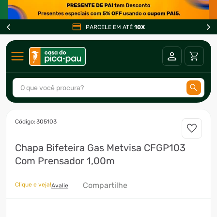
PARCELE EM ATÉ
10X
O que você procura?
TERMOS MAIS BUSCADOS
:
305103
1
º
ar condicionado
Chapa Bifeteira Gas Metvisa CFGP103
2
º
fogão
Com Prensador 1,00m
3
º
freezer
4
º
forno
Compartilhe
Clique e veja!
Avalie
5
º
soprador
6
º
ventilador