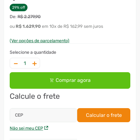
29
%
off
R$
2
.
279
,
90
R$
1
.
629
,
90
10
x
R$ 162,99
sem juros
(Ver opções de parcelamento)
－
＋
Comprar agora
Calcule o frete
Calcular o frete
CEP
Não sei meu CEP