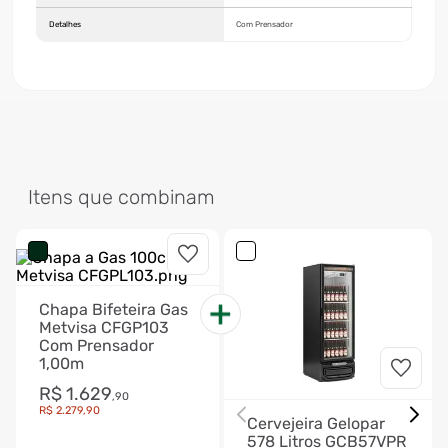
Detalhes
Com Prensador
Itens que combinam
Chapa Bifeteira Gas
Metvisa CFGP103
Com Prensador
1,00m
R$
1
.
629
,
90
R$
2
.
279
,
90
Cervejeira Gelopar
578 Litros GCB57VPR