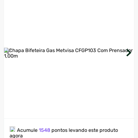
7
º
cervejeira
8
º
lavadora
9
º
motosserra
10
º
climatizador
Acumule
1548
pontos levando este produto
agora