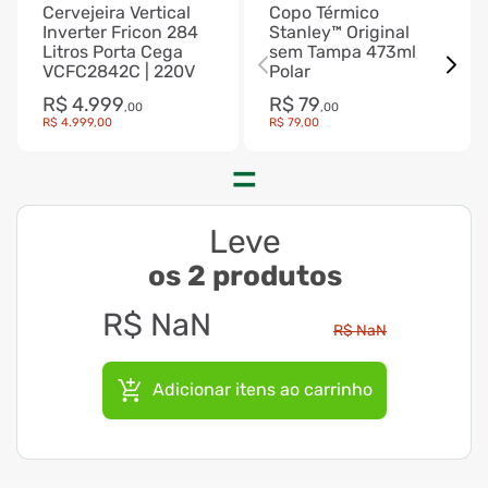
Cervejeira Vertical
Copo Térmico
Inverter Fricon 284
Stanley™ Original
Litros Porta Cega
sem Tampa 473ml
VCFC2842C | 220V
Polar
R$
4
.
999
R$
79
,
00
,
00
R$
4
.
999
,
00
R$
79
,
00
Leve
os 2 produtos
R$
NaN
R$
NaN
Adicionar itens ao carrinho