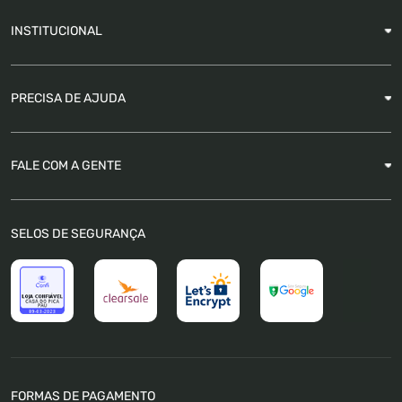
INSTITUCIONAL
Sobre a Empresa
PRECISA DE AJUDA
Nossas Lojas
Blog
Garantia
FALE COM A GENTE
Como Rastrear pedido
É seguro comprar
Atendimento
SELOS DE SEGURANÇA
FAQ
Trabalhe Conosco
Trocas e Devoluções
Política de Pagamento
Política de Privacidade
Política de Cookies
Termos e Condições
FORMAS DE PAGAMENTO