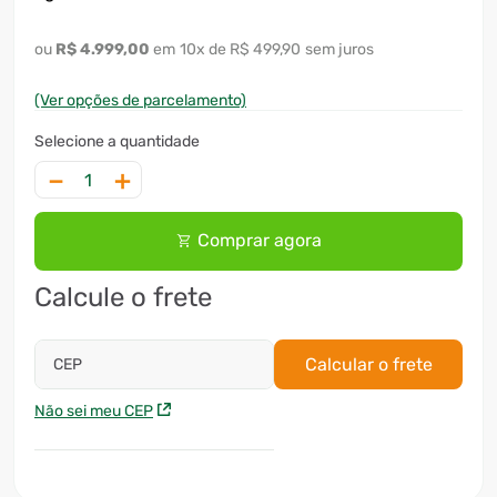
R$
4
.
999
,
00
10
x
R$ 499,90
sem juros
(Ver opções de parcelamento)
－
＋
Comprar agora
Calcule o frete
Calcular o frete
CEP
Não sei meu CEP