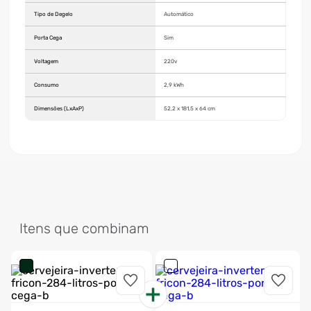
Tipo de Degelo
Automático
Porta Cega
Sim
Voltagem
220v
Consumo
2,9 kWh
Dimensões (LxAxP)
52,2 x 181,5 x 64 cm
Itens que combinam