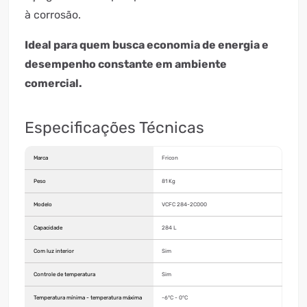
à corrosão.
Ideal para quem busca economia de energia e
desempenho constante em ambiente
comercial.
Especificações Técnicas
Marca
Fricon
Peso
81 Kg
Modelo
VCFC 284-2C000
Capacidade
284 L
Com luz interior
Sim
Controle de temperatura
Sim
Temperatura mínima - temperatura máxima
-6°C - 0°C