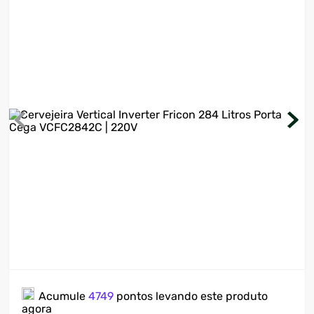
7
º
ventilador
8
º
motosserra
9
º
lavadora
10
º
climatizador
Acumule
4749
pontos levando este produto
agora