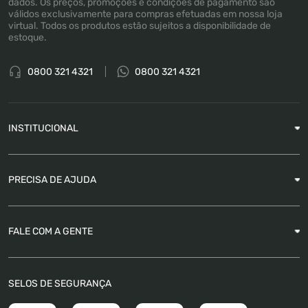
dados. Os preços, promoções e condições de pagamento são
válidos exclusivamente para compras efetuadas em nossa loja
virtual. Todos os produtos estão sujeitos a disponibilidade de
estoque.
0800 321 4321
0800 321 4321
INSTITUCIONAL
Sobre a Empresa
PRECISA DE AJUDA
Nossas Lojas
Blog
Garantia
FALE COM A GENTE
Como Rastrear pedido
É seguro comprar
Atendimento
SELOS DE SEGURANÇA
FAQ
Trabalhe Conosco