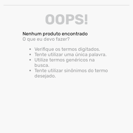
7
º
motosserra
OOPS!
8
º
ventilador
9
º
roçadeira
Nenhum produto encontrado
10
º
climatizador
O que eu devo fazer?
Verifique os termos digitados.
Tente utilizar uma única palavra.
Utilize termos genéricos na
busca.
Tente utilizar sinônimos do termo
desejado.