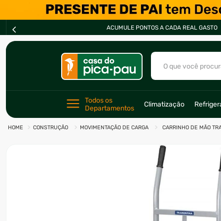
ACUMULE PONTOS A CADA REAL GASTO
O que você procur
TERMOS MAIS BU
Todos os 
Climatização
Refrige
Departamentos
1
º
ar condicionad
CONSTRUÇÃO
MOVIMENTAÇÃO DE CARGA
CARRINHO DE MÃO TRA
2
º
freezer
3
º
forno
4
º
fogão
5
º
cervejeira
6
º
soprador
7
º
motosserra