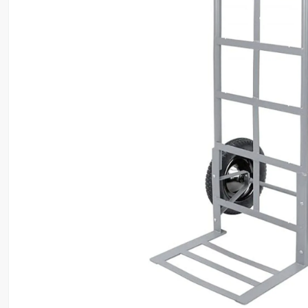
8
º
ventilador
9
º
climatizador
10
º
lavadora