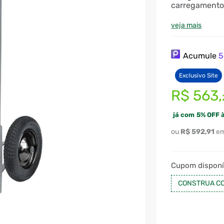
carregamentos
veja mais
Acumule
5
Exclusivo Site
R$
563
,
já com
5
%
OFF à
R$
592
,
91
Cupom disponí
CONSTRUA CO