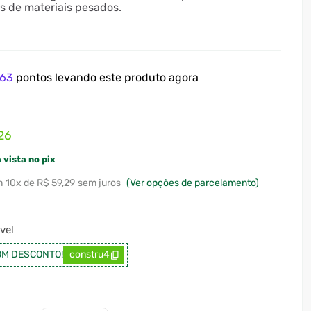
 de materiais pesados.
63
pontos levando este produto agora
26
 vista no pix
10
x
R$ 59,29
sem juros
(Ver opções de parcelamento)
vel
M DESCONTO!
constru4