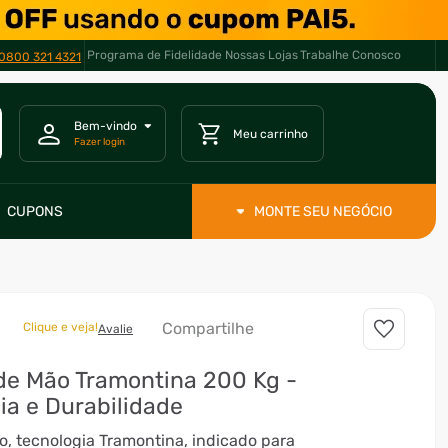
Programa de Fidelidade
Nossas Lojas
Trabalhe Conosco
RCELE EM ATÉ *
10X *
0800 321 4321
CUPONS
MONTE SEU NEGÓCIO
Compartilhe
Clique e veja!
Avalie
de Mão Tramontina 200 Kg -
ia e Durabilidade
o, tecnologia Tramontina, indicado para