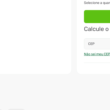
Calcule o
CEP
Não sei meu CE