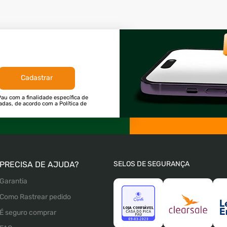
Cadastrar
au com a finalidade específica de
tadas, de acordo com a Política de
PRECISA DE AJUDA?
SELOS DE SEGURANÇA
Garantia
Como Rastrear pedido
É seguro comprar