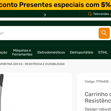
Televendas
PA
a?
SCADOS
Máquinas e 
ração
Eletrodomésticos
Eletroportáteis
STIHL
Ferramentas
o
MONTINA 200 KG - RESISTÊNCIA E DURABILIDADE
:
77756435
Carrinho 
Resistênc
Design robust