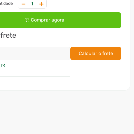
－
＋
Comprar agora
 frete
Calcular o frete
P