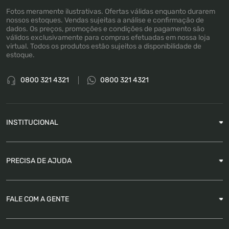
Fotos meramente ilustrativas. Ofertas válidas enquanto durarem
nossos estoques. Vendas sujeitas a análise e confirmação de
dados. Os preços, promoções e condições de pagamento são
válidos exclusivamente para compras efetuadas em nossa loja
virtual. Todos os produtos estão sujeitos a disponibilidade de
estoque.
0800 321 4321
0800 321 4321
INSTITUCIONAL
Sobre a Empresa
PRECISA DE AJUDA
Nossas Lojas
Blog
Garantia
FALE COM A GENTE
Como Rastrear pedido
É seguro comprar