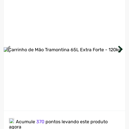
7
º
ventilador
8
º
motosserra
9
º
lavadora
10
º
climatizador
Acumule
370
pontos levando este produto
agora