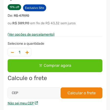
19
%
off
Exclusivo Site
R$
479
,
90
R$
389
,
90
9
x
R$ 43,32
sem juros
(Ver opções de parcelamento)
－
＋
Comprar agora
Calcule o frete
Calcular o frete
CEP
Não sei meu CEP