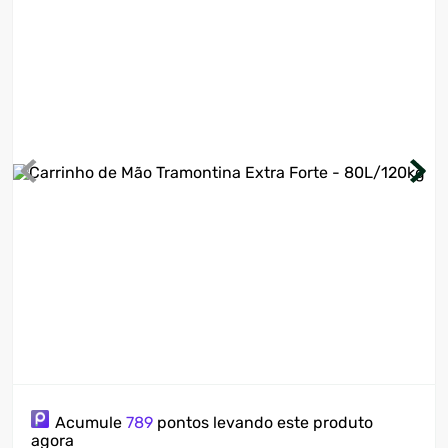
7
º
ventilador
8
º
motosserra
9
º
lavadora
10
º
climatizador
Acumule
789
pontos levando este produto
agora