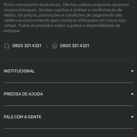
Fotos meramente ilustrativas. Ofertas válidas enquanto durarem
nossos estoques. Vendas sujeitas a análise e confirmação de
dados. Os preços, promoções e condições de pagamento são
válidos exclusivamente para compras efetuadas em nossa loja
virtual. Todos os produtos estão sujeitos a disponibilidade de
estoque.
0800 321 4321
0800 321 4321
INSTITUCIONAL
Sobre a Empresa
PRECISA DE AJUDA
Nossas Lojas
Blog
Garantia
FALE COM A GENTE
Como Rastrear pedido
É seguro comprar
Atendimento