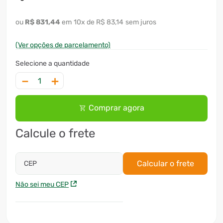
R$
831
,
44
10
x
R$ 83,14
sem juros
(Ver opções de parcelamento)
－
＋
Comprar agora
Calcule o frete
Calcular o frete
CEP
Não sei meu CEP