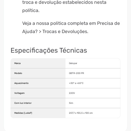
troca e devolução estabelecidos nesta
política.
Veja a nossa politica completa em Precisa de
Ajuda? > Trocas e Devoluções.
Especificações Técnicas
Marca
Gelopar
Modelo
GBTR-200 PR
Aquecimento
+30° a +65°C
Voltagem
220V
Com luz interior
Sim
Medidas (LxAxP)
207,7 x 155,5 x 100 cm