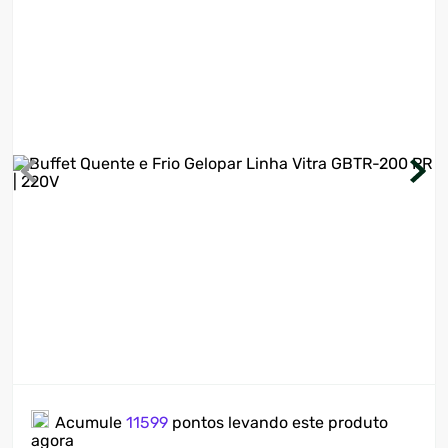
7
º
motosserra
8
º
ventilador
9
º
roçadeira
10
º
climatizador
Acumule
11599
pontos levando este produto
agora