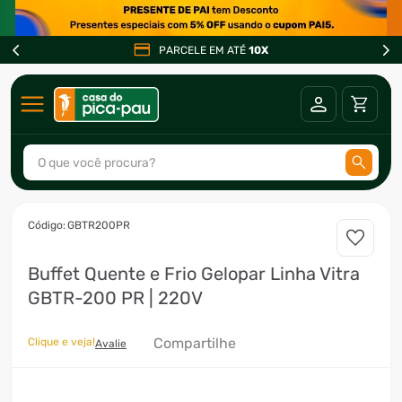
PARCELE EM ATÉ
10X
O que você procura?
TERMOS MAIS BUSCADOS
:
GBTR200PR
1
º
ar condicionado
Buffet Quente e Frio Gelopar Linha Vitra
2
º
freezer
GBTR-200 PR | 220V
3
º
fogão
4
º
forno
Compartilhe
Clique e veja!
Avalie
5
º
cervejeira
6
º
soprador