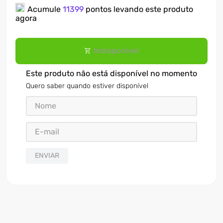
Acumule
11399
pontos levando este produto
7
º
motosserra
agora
8
º
ventilador
Indisponível
9
º
roçadeira
10
º
climatizador
Este produto não está disponível no momento
Quero saber quando estiver disponível
ENVIAR