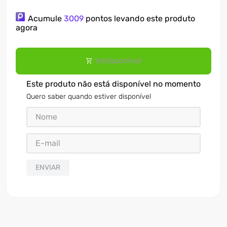
7
º
ventilador
Acumule
3009
pontos levando este produto
agora
8
º
motosserra
9
º
lavadora
Indisponível
10
º
climatizador
Este produto não está disponível no momento
Quero saber quando estiver disponível
ENVIAR