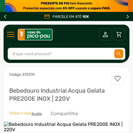
PARCELE EM ATÉ
10X
O que você procura?
TERMOS MAIS BUSCADOS
:
370370
1
º
ar condicionado
Bebedouro Industrial Acqua Gelata
2
º
freezer
PRE200E INOX | 220V
3
º
fogão
4
º
forno
Compartilhe
Clique e veja!
Avalie
5
º
cervejeira
6
º
soprador