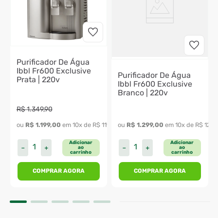
Purificador De Água
Ibbl Fr600 Exclusive
Purificador De Água
Prata | 220v
Ibbl Fr600 Exclusive
Branco | 220v
R$
1
.
349
,
90
89
,
90
ou 
R$
1
.
199
,
00
 em 
10
x de 
R$
119
,
90
ou 
R$
1
.
299
,
00
 em 
10
x de 
R$
129
,
Adicionar
Adicionar
－
＋
－
＋
ao
ao
carrinho
carrinho
COMPRAR AGORA
COMPRAR AGORA