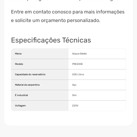
Entre em contato conosco para mais informações
e solicite um orçamento personalizado.
Especificações Técnicas
Marca
Acqua Gelata
Modelo
PRE200E
Capacidade do reservatório
200 Litros
Material da serpentina
Aço
É industrial
Sim
Voltagem
220V