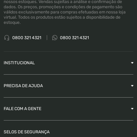
nossos estoques. Vendas sujeitas a análise e confirmação de
dados. Os preços, promoções e condições de pagamento são
válidos exclusivamente para compras efetuadas em nossa loja
virtual. Todos os produtos estão sujeitos a disponibilidade de
estoque.
0800 321 4321
0800 321 4321
INSTITUCIONAL
Sobre a Empresa
PRECISA DE AJUDA
Nossas Lojas
Blog
Garantia
FALE COM A GENTE
Como Rastrear pedido
É seguro comprar
Atendimento
SELOS DE SEGURANÇA
FAQ