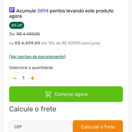
7
º
motosserra
Acumule
3894
pontos levando este produto
agora
8
º
ventilador
8
%
off
9
º
roçadeira
R$
4
.
459
,
00
10
º
lavadora
R$
4
.
099
,
00
10
x
R$ 409,90
sem juros
(Ver opções de parcelamento)
－
＋
Comprar agora
Calcule o frete
Calcular o frete
CEP