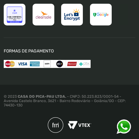
Trabalhe Conosco
Trocas e Devoluções
Política de Pagamento
Política de Privacidade
Política de Cookies
Termos e Condições
FORMAS DE PAGAMENTO
Política de Promoções e Preços
Mapa do Site
© 2023
CASA DO PICA-PAU LTDA.
- CNPJ: 50.223.823/0001-54 -
Avenida Castelo Branco, 3621 - Bairro Rodoviário - Goiânia/GO - CEP:
74430-130