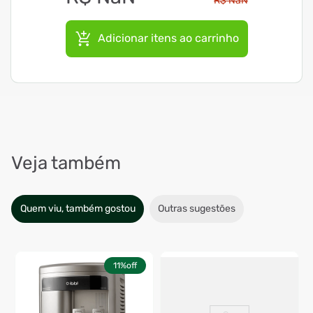
R$
NaN
Adicionar itens ao carrinho
Veja também
Quem viu, também gostou
Outras sugestões
11%
off