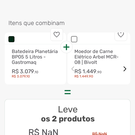
Itens que combinam
Batedeira Planetária
Moedor de Carne
BP05 5 Litros -
Elétrico Arbel MCR-
Gastromaq
08 | Bivolt
R$
3
.
079
R$
1
.
449
,
10
,
90
R$
3
.
079
,
10
R$
1
.
449
,
90
Leve
os 2 produtos
R$
NaN
R$
NaN