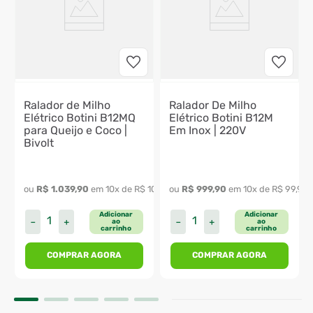
Ralador de Milho
Ralador De Milho
Elétrico Botini B12MQ
Elétrico Botini B12M
para Queijo e Coco |
Em Inox | 220V
Bivolt
641
,
99
ou 
R$
1
.
039
,
90
 em 
10
x de 
R$
103
,
99
ou 
R$
999
,
90
 em 
10
x de 
R$
99
,
99
Adicionar
Adicionar
－
＋
－
＋
ao
ao
carrinho
carrinho
COMPRAR AGORA
COMPRAR AGORA