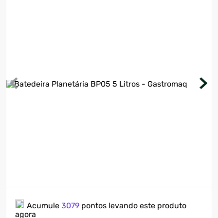
7
º
cervejeira
8
º
lavadora
9
º
motosserra
10
º
climatizador
Acumule
3079
pontos levando este produto
agora