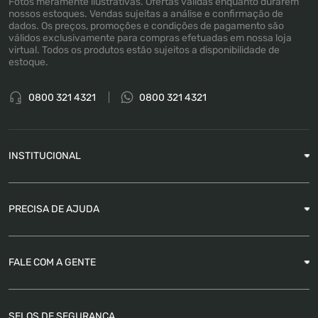
Fotos meramente ilustrativas. Ofertas válidas enquanto durarem
nossos estoques. Vendas sujeitas a análise e confirmação de
dados. Os preços, promoções e condições de pagamento são
válidos exclusivamente para compras efetuadas em nossa loja
virtual. Todos os produtos estão sujeitos a disponibilidade de
estoque.
0800 321 4321
0800 321 4321
INSTITUCIONAL
Sobre a Empresa
PRECISA DE AJUDA
Nossas Lojas
Blog
Garantia
FALE COM A GENTE
Como Rastrear pedido
É seguro comprar
Atendimento
SELOS DE SEGURANÇA