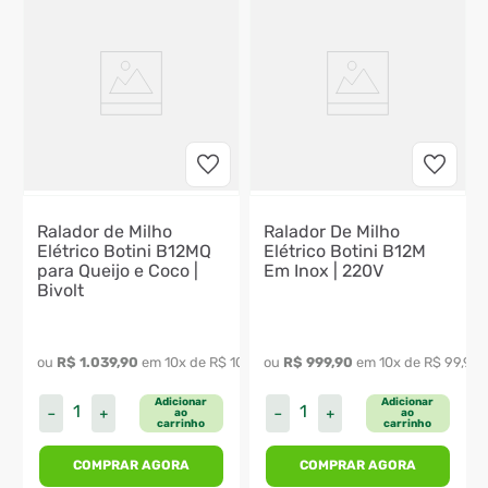
Ralador de Milho
Ralador De Milho
Elétrico Botini B12MQ
Elétrico Botini B12M
para Queijo e Coco |
Em Inox | 220V
Bivolt
641
,
99
ou 
R$
1
.
039
,
90
 em 
10
x de 
R$
103
,
99
ou 
R$
999
,
90
 em 
10
x de 
R$
99
,
99
Adicionar
Adicionar
－
＋
－
＋
ao
ao
carrinho
carrinho
COMPRAR AGORA
COMPRAR AGORA