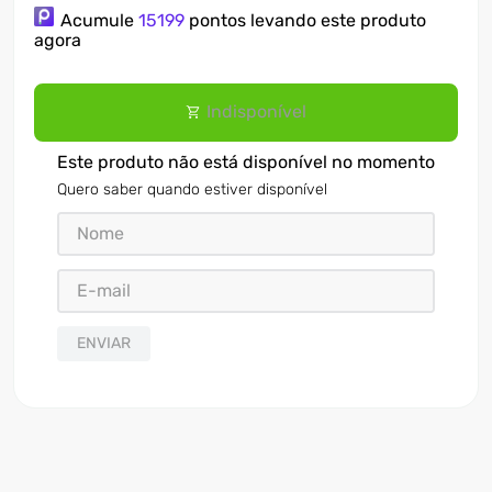
Acumule
15199
pontos levando este produto
7
º
ventilador
agora
8
º
motosserra
Indisponível
9
º
lavadora
10
º
climatizador
Este produto não está disponível no momento
Quero saber quando estiver disponível
ENVIAR