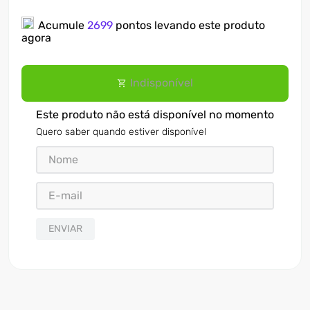
7
º
ventilador
Acumule
2699
pontos levando este produto
agora
8
º
motosserra
9
º
lavadora
Indisponível
10
º
climatizador
Este produto não está disponível no momento
Quero saber quando estiver disponível
ENVIAR