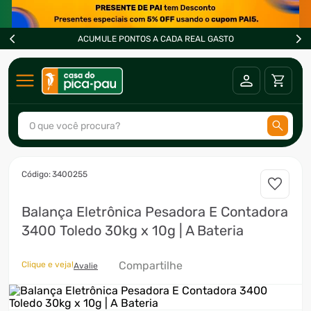
ACUMULE PONTOS A CADA REAL GASTO
O que você procura?
TERMOS MAIS BUSCADOS
:
3400255
1
º
ar condicionado
Balança Eletrônica Pesadora E Contadora
2
º
fogão
3400 Toledo 30kg x 10g | A Bateria
3
º
freezer
4
º
forno
Compartilhe
Clique e veja!
Avalie
5
º
soprador
6
º
cervejeira