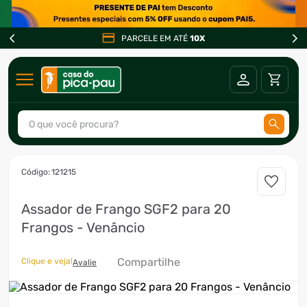
PARCELE EM ATÉ
10X
O que você procura?
TERMOS MAIS BUSCADOS
:
121215
1
º
ar condicionado
Assador de Frango SGF2 para 20
2
º
freezer
Frangos - Venâncio
3
º
fogão
4
º
forno
Compartilhe
Clique e veja!
Avalie
5
º
cervejeira
6
º
soprador