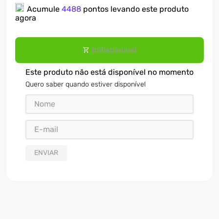
Acumule
4488
pontos levando este produto
7
º
motosserra
agora
8
º
ventilador
Indisponível
9
º
roçadeira
10
º
climatizador
Este produto não está disponível no momento
Quero saber quando estiver disponível
ENVIAR