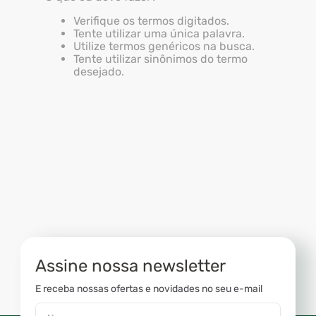
7
º
ventilador
Verifique os termos digitados.
Tente utilizar uma única palavra.
8
º
motosserra
Utilize termos genéricos na busca.
Tente utilizar sinônimos do termo
9
º
lavadora
desejado.
10
º
climatizador
Assine nossa newsletter
E receba nossas ofertas e novidades no seu e-mail