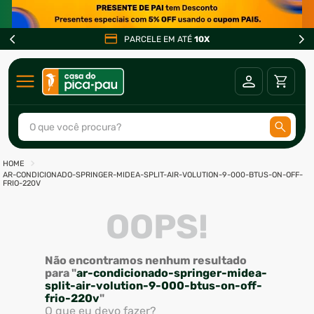
PARCELE EM ATÉ
10X
O que você procura?
TERMOS MAIS BUSCADOS
AR-CONDICIONADO-SPRINGER-MIDEA-SPLIT-AIR-VOLUTION-9-000-BTUS-ON-OFF-
1
º
ar condicionado
FRIO-220V
2
º
fogão
OOPS!
3
º
freezer
4
º
forno
Não encontramos nenhum resultado
para "
ar-condicionado-springer-midea-
5
º
soprador
split-air-volution-9-000-btus-on-off-
frio-220v
"
6
º
cervejeira
O que eu devo fazer?