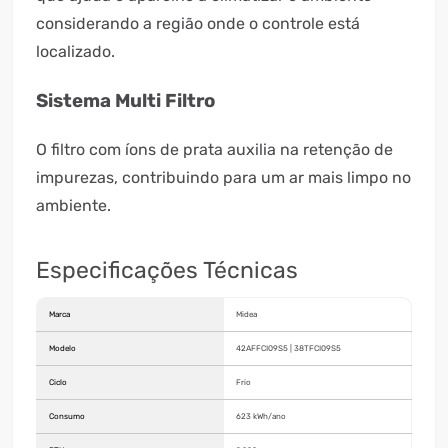
considerando a região onde o controle está
localizado.
Sistema Multi Filtro
O filtro com íons de prata auxilia na retenção de
impurezas, contribuindo para um ar mais limpo no
ambiente.
Especificações Técnicas
Marca
Midea
Modelo
42AFFCI09S5 | 38TFCI09S5
Ciclo
Frio
Consumo
623 kWh/ano