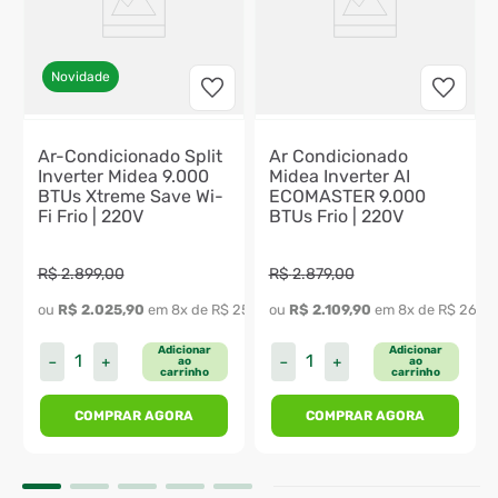
Novidade
Ar-Condicionado Split
Ar Condicionado
Inverter Midea 9.000
Midea Inverter AI
BTUs Xtreme Save Wi-
ECOMASTER 9.000
Fi Frio | 220V
BTUs Frio | 220V
R$
2
.
899
,
00
R$
2
.
879
,
00
ou 
R$
2
.
025
,
90
 em 
8
x de 
R$
253
,
23
ou 
R$
2
.
109
,
90
 em 
8
x de 
R$
263
,
7
Adicionar
Adicionar
－
＋
－
＋
ao
ao
carrinho
carrinho
COMPRAR AGORA
COMPRAR AGORA