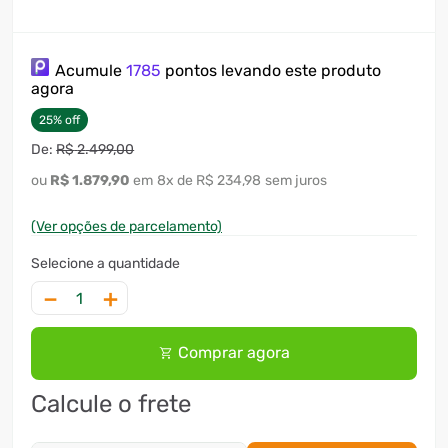
Acumule
1785
pontos levando este produto
agora
25
%
off
R$
2
.
499
,
00
R$
1
.
879
,
90
8
x
R$ 234,98
sem juros
(Ver opções de parcelamento)
－
＋
Comprar agora
Calcule o frete