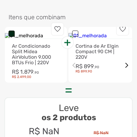
Itens que combinam
Ar Condicionado
Cortina de Ar Elgin
Split Midea
Compact 90 CM |
AirVolution 9.000
220V
BTUs Frio | 220V
R$
899
,
90
R$
1
.
879
R$
899
,
90
,
90
R$
2
.
499
,
00
Leve
os 2 produtos
R$
NaN
R$
NaN