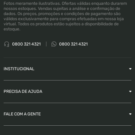
Fotos meramente ilustrativas. Ofertas válidas enquanto durarem
nossos estoques. Vendas sujeitas a análise e confirmação de
dados. Os preços, promoções e condições de pagamento são
válidos exclusivamente para compras efetuadas em nossa loja
virtual. Todos os produtos estão sujeitos a disponibilidade de
estoque.
0800 321 4321
0800 321 4321
INSTITUCIONAL
Sobre a Empresa
PRECISA DE AJUDA
Nossas Lojas
Blog
Garantia
FALE COM A GENTE
Como Rastrear pedido
É seguro comprar
Atendimento