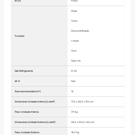
BTUs
9.000
Sleep
Turbo
Desumidificação
Funções
Limpar
Visor
Siga-me
Gás Refrigerante
R-32
Wi-fi
Não
Área recomendada (m²)
12
Dimensões Unidade Interna (LxAxP)
71,5 x 28,5 x 19,4 cm
Peso Unidade Interna
7,9 Kg
Dimensões Unidade Externa (LxAxP)
38,6 x 55,8 x 46,1 cm
Peso Unidade Externa
18,3 Kg