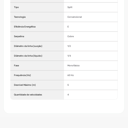
Tipo
Split
Tecnologia
Convencional
Eficiência Energética
E
Serpetina
Cobre
Diâmetro da linha (sucção)
1/2
Diâmetro da linha (líquido)
1/4
Fase
Monofásico
Frequência (Hz)
60 Hz
Desnível Máximo (m)
5
Quantidade de velocidades
4