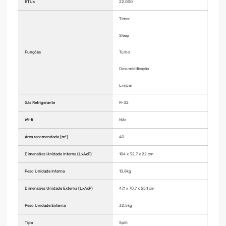
BTUs
22.000
Timer
Sleep
Funções
Turbo
Desumidificação
Limpar
Gás Refrigerante
R-32
Wi-fi
Não
Área recomendada (m²)
40
Dimensões Unidade Interna (LxAxP)
104 x 32,7 x 22 cm
Peso Unidade Interna
13,8kg
Dimensões Unidade Externa (LxAxP)
47,1 x 70,7 x 55,1 cm
Peso Unidade Externa
32,5kg
Tipo
Split