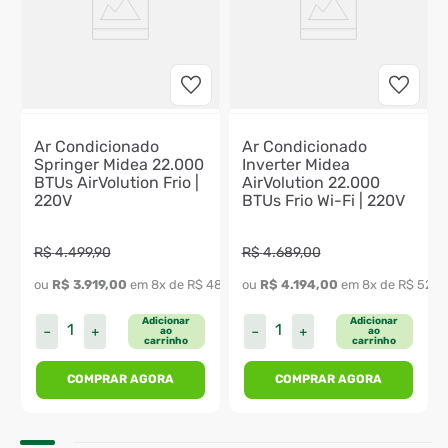
Ar Condicionado
Ar Condicionado
Springer Midea 22.000
Inverter Midea
BTUs AirVolution Frio |
AirVolution 22.000
220V
BTUs Frio Wi-Fi | 220V
R$
4
.
499
,
90
R$
4
.
689
,
00
ou 
R$
3
.
919
,
00
 em 
8
x de 
R$
489
,
87
ou 
R$
4
.
194
,
00
 em 
8
x de 
R$
524
,
Adicionar
Adicionar
－
＋
－
＋
ao
ao
carrinho
carrinho
COMPRAR AGORA
COMPRAR AGORA