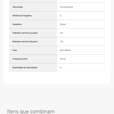
Tecnologia
Convencional
Eficiência Energética
E
Serpetina
Cobre
Diâmetro da linha (sucção)
1/2
Diâmetro da linha (líquido)
1/4
Fase
Monofásico
Frequência (Hz)
60 Hz
Quantidade de velocidades
4
Itens que combinam