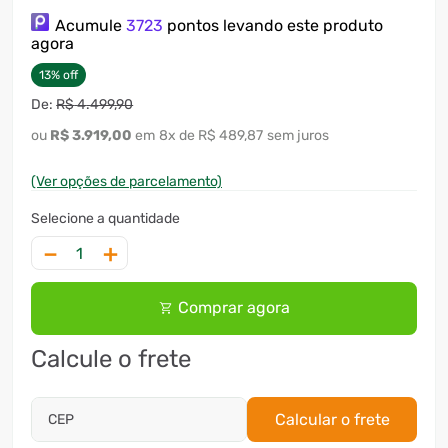
Acumule
3723
pontos levando este produto
agora
13
%
off
R$
4
.
499
,
90
R$
3
.
919
,
00
8
x
R$ 489,87
sem juros
(Ver opções de parcelamento)
－
＋
Comprar agora
Calcule o frete
Calcular o frete
CEP