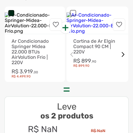
Ar Condicionado
Cortina de Ar Elgin
Springer Midea
Compact 90 CM |
22.000 BTUs
220V
AirVolution Frio |
R$
899
220V
,
90
R$
899
,
90
R$
3
.
919
,
00
R$
4
.
499
,
90
Leve
os 2 produtos
R$
NaN
R$
NaN