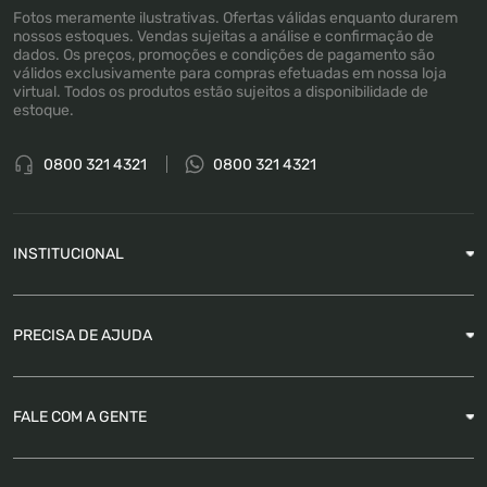
Fotos meramente ilustrativas. Ofertas válidas enquanto durarem
nossos estoques. Vendas sujeitas a análise e confirmação de
dados. Os preços, promoções e condições de pagamento são
válidos exclusivamente para compras efetuadas em nossa loja
virtual. Todos os produtos estão sujeitos a disponibilidade de
estoque.
0800 321 4321
0800 321 4321
INSTITUCIONAL
Sobre a Empresa
PRECISA DE AJUDA
Nossas Lojas
Blog
Garantia
FALE COM A GENTE
Como Rastrear pedido
É seguro comprar
Atendimento