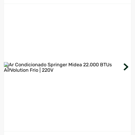
7
º
motosserra
8
º
ventilador
9
º
roçadeira
10
º
lavadora