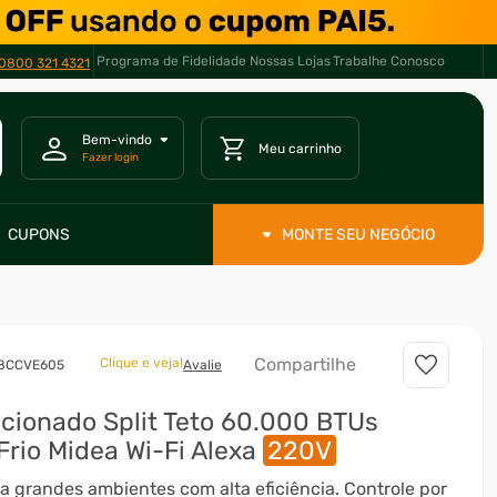
Programa de Fidelidade
Nossas Lojas
Trabalhe Conosco
0800 321 4321
CUPONS
MONTE SEU NEGÓCIO
Compartilhe
Clique e veja!
38CCVE605
Avalie
cionado Split Teto 60.000 BTUs
 Frio Midea Wi-Fi Alexa
220V
a grandes ambientes com alta eficiência. Controle por