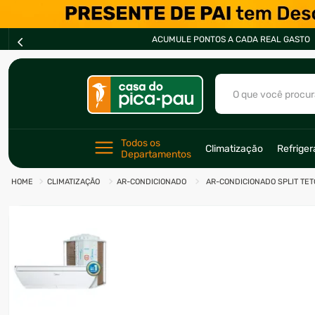
PARCELE EM ATÉ *
10X *
O que você procur
TERMOS MAIS BU
Todos os 
Climatização
Refrige
Departamentos
1
º
ar condicionad
CLIMATIZAÇÃO
AR-CONDICIONADO
AR-CONDICIONADO SPLIT TETO
2
º
freezer
3
º
forno
4
º
fogão
5
º
cervejeira
6
º
soprador
7
º
motosserra