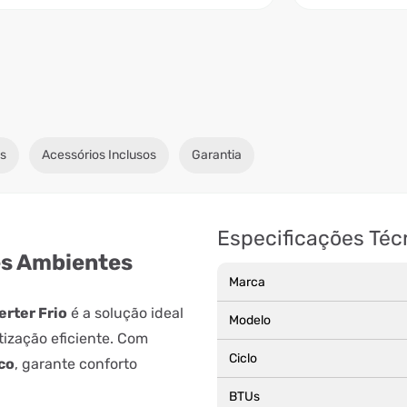
s
Acessórios Inclusos
Garantia
Especificações Téc
es Ambientes
Marca
erter Frio
é a solução ideal
Modelo
ização eficiente. Com
Ciclo
co
, garante conforto
BTUs