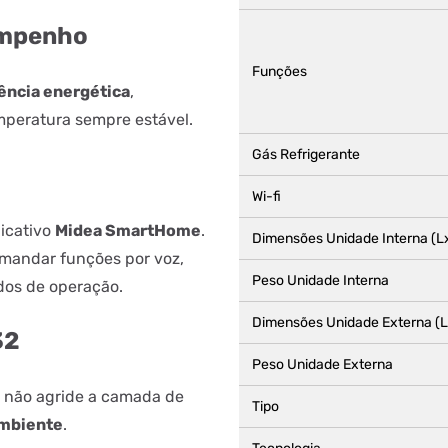
sempenho
Funções
iência energética
,
mperatura sempre estável.
Gás Refrigerante
Wi-fi
licativo
Midea SmartHome
.
Dimensões Unidade Interna (L
omandar funções por voz,
Peso Unidade Interna
dos de operação.
Dimensões Unidade Externa (
32
Peso Unidade Externa
e não agride a camada de
Tipo
ambiente
.