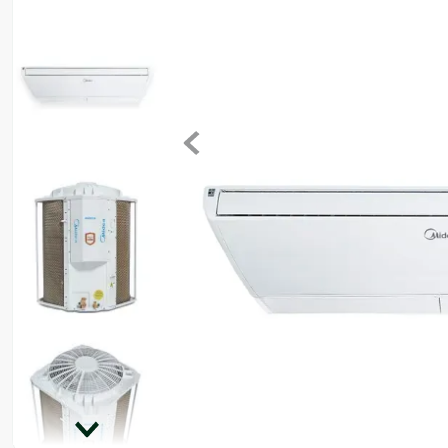
8
º
ventilador
9
º
climatizador
10
º
lavadora