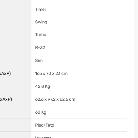
Timer
Swing
Turbo
R-32
Sim
xAxP)
165 x 70 x 23 cm
42,8 Kg
LxAxP)
62,6 x 97,2 x 62,6 cm
60 Kg
Piso/Teto