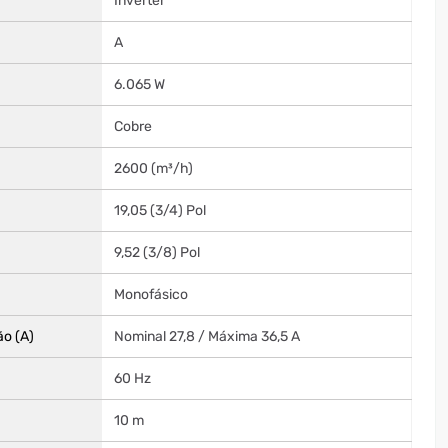
Inverter
A
6.065 W
Cobre
2600 (m³/h)
19,05 (3/4) Pol
9,52 (3/8) Pol
Monofásico
ão (A)
Nominal 27,8 / Máxima 36,5 A
60 Hz
10 m