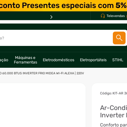
Televendas
a?
SCADOS
Máquinas e 
ração
Eletrodomésticos
Eletroportáteis
STIHL
Ferramentas
o
 60.000 BTUS INVERTER FRIO MIDEA WI-FI ALEXA | 220V
:
KIT-AR 
Ar-Condi
Inverter
Conforto par