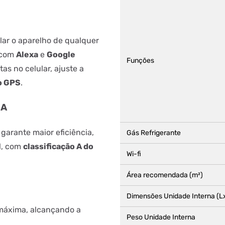
olar o aparelho de qualquer
 com
Alexa
e
Google
Funções
as no celular, ajuste a
o GPS
.
 A
garante maior eficiência,
Gás Refrigerante
l, com
classificação A do
Wi-fi
Área recomendada (m²)
Dimensões Unidade Interna (L
máxima, alcançando a
Peso Unidade Interna