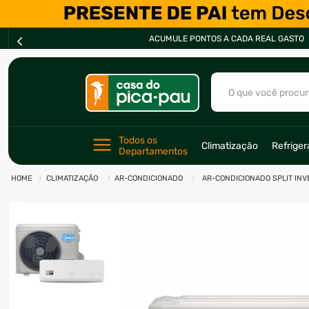
ACUMULE PONTOS A CADA REAL GASTO
O que você procur
TERMOS MAIS BU
Todos os 
Climatização
Refrige
Departamentos
1
º
ar condicionad
CLIMATIZAÇÃO
AR-CONDICIONADO
AR-CONDICIONADO SPLIT INVE
2
º
fogão
3
º
freezer
4
º
forno
5
º
soprador
6
º
cervejeira
7
º
ventilador