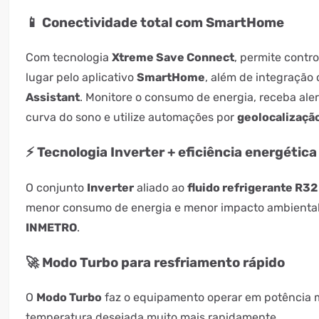
📱 Conectividade total com SmartHome
Com tecnologia
Xtreme Save Connect
, permite contr
lugar pelo aplicativo
SmartHome
, além de integração
Assistant
. Monitore o consumo de energia, receba alert
curva do sono e utilize automações por
geolocalizaçã
⚡ Tecnologia Inverter + eficiência energética
O conjunto
Inverter
aliado ao
fluido refrigerante R32
menor consumo de energia e menor impacto ambienta
INMETRO
.
🚀 Modo Turbo para resfriamento rápido
O
Modo Turbo
faz o equipamento operar em potência 
temperatura desejada muito mais rapidamente.