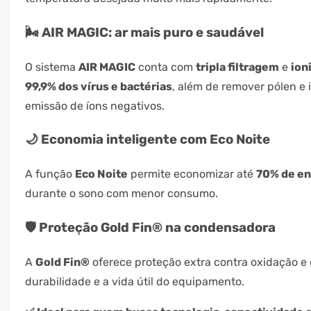
🌬️ AIR MAGIC: ar mais puro e saudável
O sistema
AIR MAGIC
conta com
tripla filtragem
e
ion
99,9% dos vírus e bactérias
, além de remover pólen e
emissão de íons negativos.
🌙 Economia inteligente com Eco Noite
A função
Eco Noite
permite economizar até
70% de en
durante o sono com menor consumo.
🛡️ Proteção Gold Fin® na condensadora
A
Gold Fin®
oferece proteção extra contra oxidação e
durabilidade e a vida útil do equipamento.