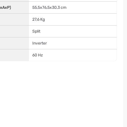
LxAxP)
55,5x76,5x30,3 cm
27,6 Kg
Split
Inverter
60 Hz