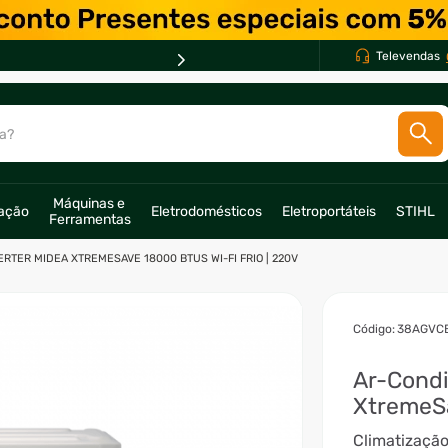
Televendas
a?
SCADOS
Máquinas e 
ração
Eletrodomésticos
Eletroportáteis
STIHL
Ferramentas
o
RTER MIDEA XTREMESAVE 18000 BTUS WI-FI FRIO | 220V
:
38AGVC
Ar-Condi
XtremeS
Climatização