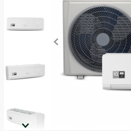
8
º
motosserra
9
º
lavadora
10
º
climatizador