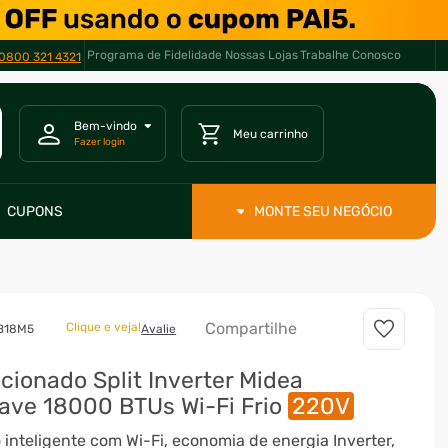
Programa de Fidelidade
Nossas Lojas
Trabalhe Conosco
0800 321 4321
CUPONS
MONTE SEU NEGÓCIO
Compartilhe
Clique e veja!
B18M5
Avalie
cionado Split Inverter Midea
ave 18000 BTUs Wi-Fi Frio
220V
 inteligente com Wi-Fi, economia de energia Inverter,