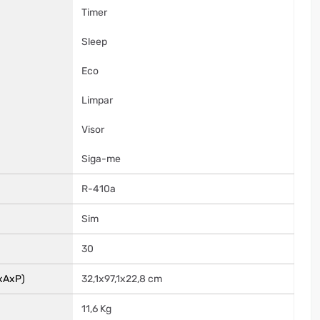
Timer
Sleep
Eco
Limpar
Visor
Siga-me
R-410a
Sim
30
xAxP)
32,1x97,1x22,8 cm
11,6 Kg