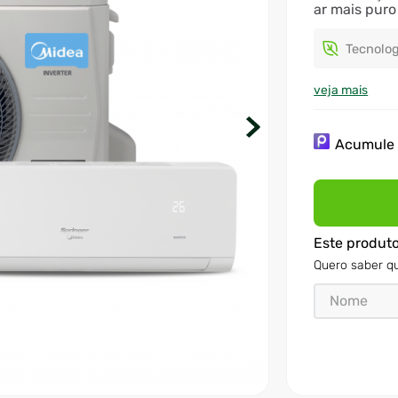
ar mais puro
Tecnolog
veja mais
Acumul
Este produt
Quero saber qu