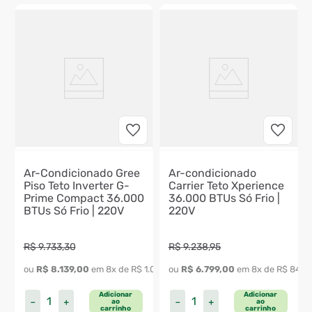
Ar-Condicionado Gree
Ar-condicionado
Piso Teto Inverter G-
Carrier Teto Xperience
Prime Compact 36.000
36.000 BTUs Só Frio |
BTUs Só Frio | 220V
220V
R$
9
.
733
,
30
R$
9
.
238
,
95
ou 
R$
8
.
139
,
00
 em 
8
x de 
R$
1
.
017
,
37
ou 
R$
6
.
799
,
00
 em 
8
x de 
R$
849
,
Adicionar
Adicionar
－
＋
－
＋
ao
ao
carrinho
carrinho