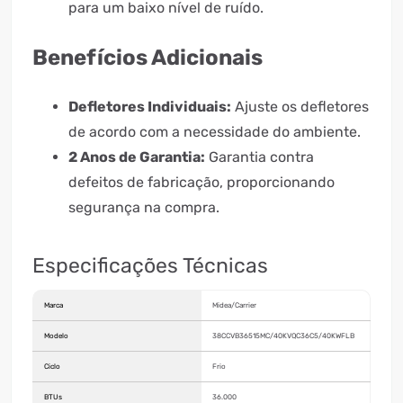
para um baixo nível de ruído.
Benefícios Adicionais
Defletores Individuais:
Ajuste os defletores
de acordo com a necessidade do ambiente.
2 Anos de Garantia:
Garantia contra
defeitos de fabricação, proporcionando
segurança na compra.
Especificações Técnicas
Marca
Midea/Carrier
Modelo
38CCVB36515MC/40KVQC36C5/40KWFLB
Ciclo
Frio
BTUs
36.000