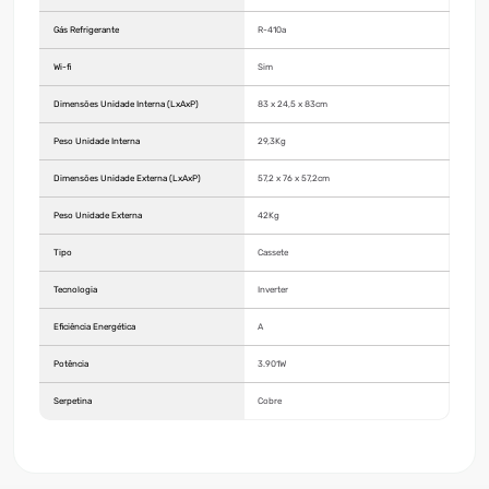
Gás Refrigerante
R-410a
Wi-fi
Sim
Dimensões Unidade Interna (LxAxP)
83 x 24,5 x 83cm
Peso Unidade Interna
29,3Kg
Dimensões Unidade Externa (LxAxP)
57,2 x 76 x 57,2cm
Peso Unidade Externa
42Kg
Tipo
Cassete
Tecnologia
Inverter
Eficiência Energética
A
Potência
3.901W
Serpetina
Cobre