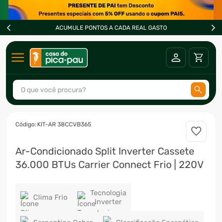
ACUMULE PONTOS A CADA REAL GASTO
O que você procura?
TERMOS MAIS BUSCADOS
:
KIT-AR 38CCVB365
1
º
ar condicionado
Ar-Condicionado Split Inverter Cassete
2
º
freezer
36.000 BTUs Carrier Connect Frio | 220V
3
º
fogão
4
º
forno
Tecnologia
Clima Frio
Inverter
5
º
cervejeira
6
º
soprador