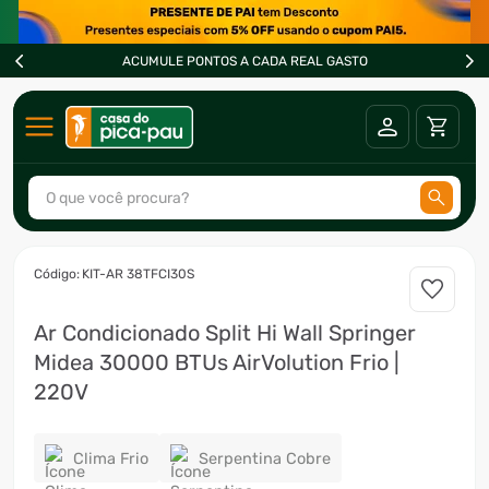
ACUMULE PONTOS A CADA REAL GASTO
O que você procura?
TERMOS MAIS BUSCADOS
:
KIT-AR 38TFCI30S
1
º
ar condicionado
Ar Condicionado Split Hi Wall Springer
2
º
freezer
Midea 30000 BTUs AirVolution Frio |
3
º
forno
220V
4
º
fogão
5
º
cervejeira
Clima Frio
Serpentina Cobre
6
º
soprador