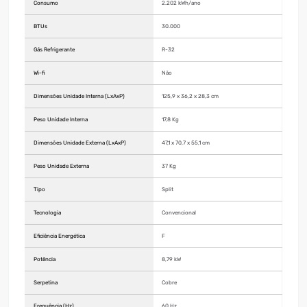
Consumo
2.202 kWh/ano
BTUs
30.000
Gás Refrigerante
R-32
Wi-fi
Não
Dimensões Unidade Interna (LxAxP)
125,9 x 36,2 x 28,3 cm
Peso Unidade Interna
17,8 Kg
Dimensões Unidade Externa (LxAxP)
47,1 x 70,7 x 55,1 cm
Peso Unidade Externa
37 Kg
Tipo
Split
Tecnologia
Convencional
Eficiência Energética
F
Potência
8,79 kW
Serpetina
Cobre
Frequência (Hz)
60 Hz