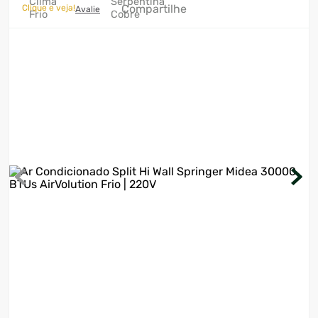
Compartilhe
Clique e veja!
Avalie
7
º
motosserra
8
º
ventilador
9
º
climatizador
10
º
lavadora