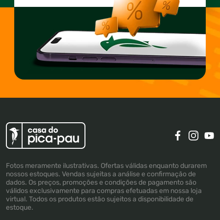
Fotos meramente ilustrativas. Ofertas válidas enquanto durarem
nossos estoques. Vendas sujeitas a análise e confirmação de
dados. Os preços, promoções e condições de pagamento são
válidos exclusivamente para compras efetuadas em nossa loja
virtual. Todos os produtos estão sujeitos a disponibilidade de
estoque.