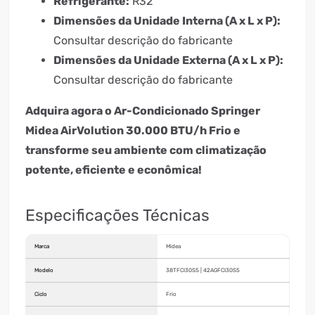
Refrigerante:
R32
Dimensões da Unidade Interna (A x L x P):
Consultar descrição do fabricante
Dimensões da Unidade Externa (A x L x P):
Consultar descrição do fabricante
Adquira agora o Ar-Condicionado Springer
Midea AirVolution 30.000 BTU/h Frio e
transforme seu ambiente com climatização
potente, eficiente e econômica!
Especificações Técnicas
Marca
Midea
Modelo
38TFCI30S5 | 42AGFCI30S5
Ciclo
Frio