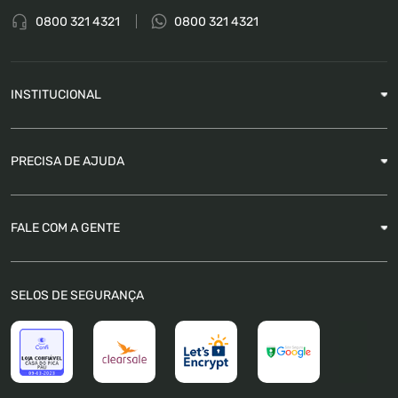
0800 321 4321
0800 321 4321
INSTITUCIONAL
Sobre a Empresa
PRECISA DE AJUDA
Nossas Lojas
Blog
Garantia
FALE COM A GENTE
Como Rastrear pedido
É seguro comprar
Atendimento
SELOS DE SEGURANÇA
FAQ
Trabalhe Conosco
Trocas e Devoluções
Política de Pagamento
Política de Privacidade