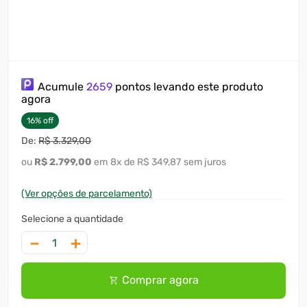
Acumule
2659
pontos levando este produto
agora
16
%
off
R$
3
.
329
,
00
R$
2
.
799
,
00
8
x
R$ 349,87
sem juros
(Ver opções de parcelamento)
－
＋
Comprar agora