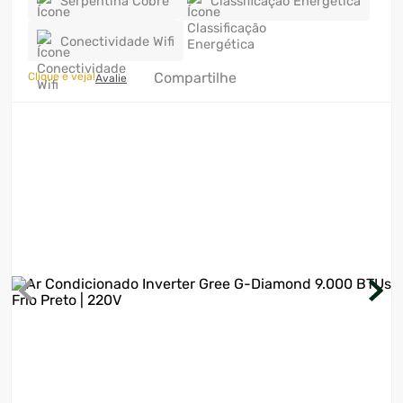
Serpentina Cobre
Classificação Energética
7
º
ventilador
Conectividade Wifi
8
º
motosserra
Compartilhe
Clique e veja!
Avalie
9
º
lavadora
10
º
climatizador