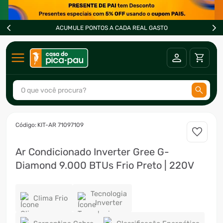
ACUMULE PONTOS A CADA REAL GASTO
O que você procura?
TERMOS MAIS BUSCADOS
:
KIT-AR 71097109
1
º
ar condicionado
Ar Condicionado Inverter Gree G-
2
º
fogão
Diamond 9.000 BTUs Frio Preto | 220V
3
º
freezer
4
º
forno
Tecnologia
Clima Frio
Inverter
5
º
soprador
6
º
cervejeira