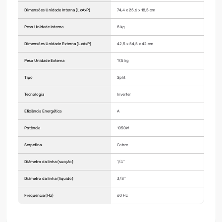
Dimensões Unidade Interna (LxAxP)
74,4 x 25,6 x 18,5 cm
Peso Unidade Interna
8 kg
Dimensões Unidade Externa (LxAxP)
42,5 x 54,5 x 42 cm
Peso Unidade Externa
17,5 kg
Tipo
Split
Tecnologia
Inverter
Eficiência Energética
A
Potência
1050W
Serpetina
Cobre
Diâmetro da linha (sucção)
1/4''
Diâmetro da linha (líquido)
3/8’’
Frequência (Hz)
60 Hz