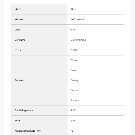
Marca
Gree
Modelo
G-Diamond
Ciclo
Frio
Consumo
359 kWh/ano
BTUs
9.000
Timer
Sleep
Funções
Swing
Turbo
Limpar
Gás Refrigerante
R-32
Wi-fi
Sim
Área recomendada (m²)
12