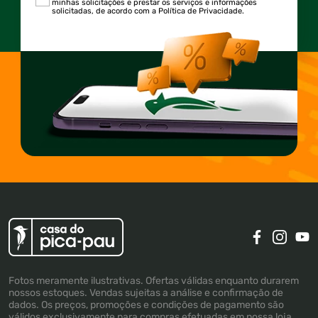
minhas solicitações e prestar os serviços e informações
solicitadas, de acordo com a Política de Privacidade.
Fotos meramente ilustrativas. Ofertas válidas enquanto durarem
nossos estoques. Vendas sujeitas a análise e confirmação de
dados. Os preços, promoções e condições de pagamento são
válidos exclusivamente para compras efetuadas em nossa loja