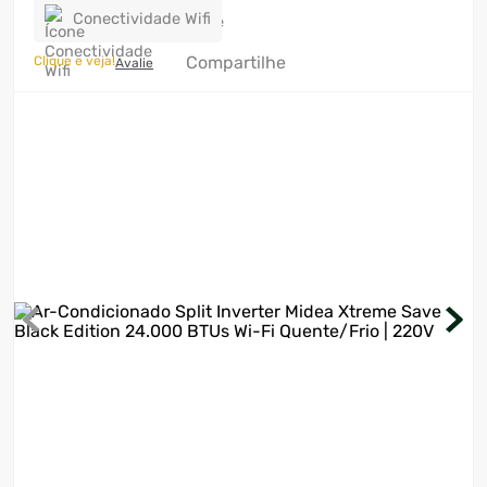
Conectividade Wifi
7
º
motosserra
Compartilhe
Clique e veja!
Avalie
8
º
ventilador
9
º
roçadeira
10
º
climatizador