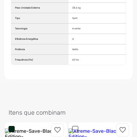
Peso Unidade Externa
38,6 kg
Tipo
Split
Tecnologia
Inverter
Eficiência Energética
A
Potência
Watts
Frequência (Hz)
60 Hz
Itens que combinam