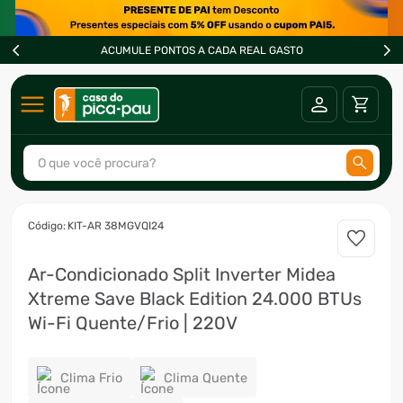
ACUMULE PONTOS A CADA REAL GASTO
O que você procura?
TERMOS MAIS BUSCADOS
:
KIT-AR 38MGVQI24
1
º
ar condicionado
Ar-Condicionado Split Inverter Midea
2
º
freezer
Xtreme Save Black Edition 24.000 BTUs
3
º
fogão
Wi-Fi Quente/Frio | 220V
4
º
forno
5
º
cervejeira
Clima Frio
Clima Quente
6
º
soprador