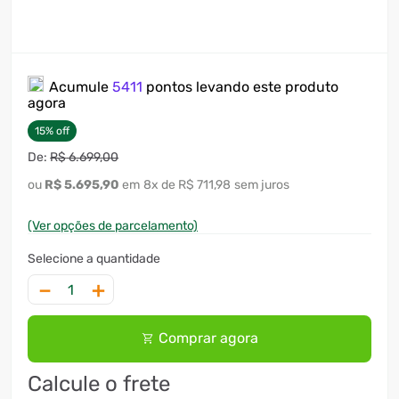
Acumule
5411
pontos levando este produto
agora
15
%
off
R$
6
.
699
,
00
R$
5
.
695
,
90
8
x
R$ 711,98
sem juros
(Ver opções de parcelamento)
－
＋
Comprar agora
Calcule o frete