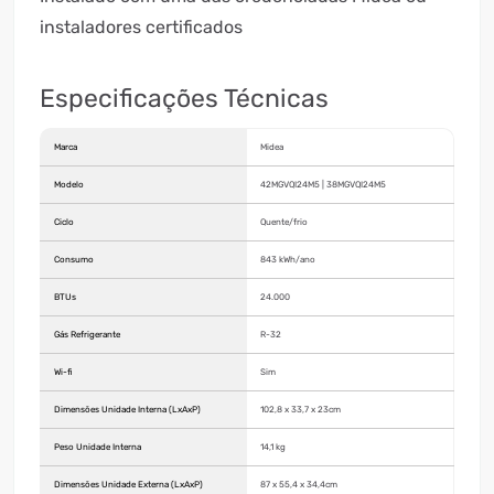
instaladores certificados
Especificações Técnicas
Marca
Midea
Modelo
42MGVQI24M5 | 38MGVQI24M5
Ciclo
Quente/frio
Consumo
843 kWh/ano
BTUs
24.000
Gás Refrigerante
R-32
Wi-fi
Sim
Dimensões Unidade Interna (LxAxP)
102,8 x 33,7 x 23cm
Peso Unidade Interna
14,1 kg
Dimensões Unidade Externa (LxAxP)
87 x 55,4 x 34,4cm