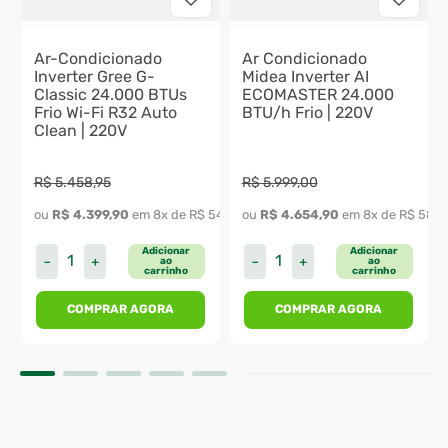
Ar-Condicionado
Ar Condicionado
Inverter Gree G-
Midea Inverter AI
Classic 24.000 BTUs
ECOMASTER 24.000
Frio Wi-Fi R32 Auto
BTU/h Frio | 220V
Clean | 220V
R$
5
.
458
,
95
R$
5
.
999
,
00
ou 
R$
4
.
399
,
90
 em 
8
x de 
R$
549
,
98
ou 
R$
4
.
654
,
90
 em 
8
x de 
R$
581
,
Adicionar
Adicionar
－
＋
－
＋
ao
ao
carrinho
carrinho
COMPRAR AGORA
COMPRAR AGORA