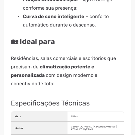
conforme sua presença;
Curva de sono inteligente
– conforto
automático durante o descanso.
🏡 Ideal para
Residências, salas comerciais e escritórios que
precisam de
climatização potente e
personalizada
com design moderno e
conectividade total.
Especificações Técnicas
Marca
Midea
38MBMTA27M5-CO | 42AGMSB09M5-EV |
Modelo
KIT-MULT AQB18M5