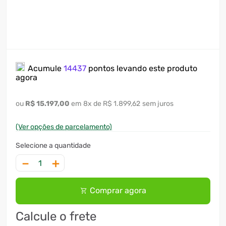
Acumule
14437
pontos levando este produto
agora
R$
15
.
197
,
00
8
x
R$ 1.899,62
sem juros
(Ver opções de parcelamento)
－
＋
Comprar agora
Calcule o frete