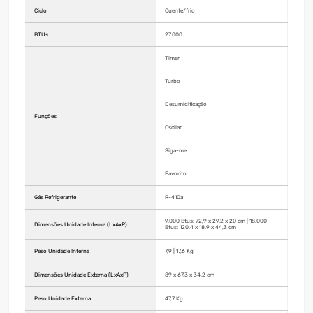
Ciclo
Quente/frio
BTUs
27.000
Timer
Turbo
Desumidificação
Funções
Oscilar
Siga-me
Favorito
Gás Refrigerante
R-410a
9.000 Btus: 72,9 x 29,2 x 20 cm | 18.000
Dimensões Unidade Interna (LxAxP)
Btus: 120,4 x 18,9 x 44,3 cm
Peso Unidade Interna
7,9 | 17,6 Kg
Dimensões Unidade Externa (LxAxP)
89 x 67,3 x 34,2 cm
Peso Unidade Externa
47,7 Kg