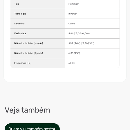
Tipo
Multi Split
Tecnologia
Inverter
Serpetina
Cobre
Vazão de ar
8,66 | 13,20 m³/min
Diâmetro da linha (sucção)
9,52 (3/8") | 12,70 (1/2")
Diâmetro da linha (líquido)
6,35 (1/4")
Frequência (Hz)
60 Hz
Veja também
Quem viu, também gostou