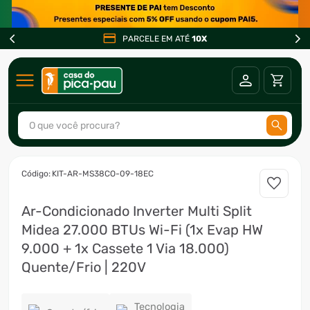
PARCELE EM ATÉ
10X
O que você procura?
TERMOS MAIS BUSCADOS
:
KIT-AR-MS38CO-09-18EC
1
º
ar condicionado
Ar-Condicionado Inverter Multi Split
2
º
fogão
Midea 27.000 BTUs Wi-Fi (1x Evap HW
3
º
freezer
9.000 + 1x Cassete 1 Via 18.000)
4
º
forno
Quente/Frio | 220V
5
º
soprador
Tecnologia
6
º
cervejeira