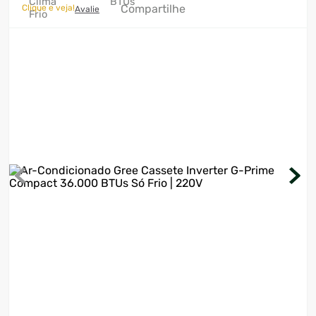
Compartilhe
Clique e veja!
Avalie
7
º
cervejeira
8
º
lavadora
9
º
motosserra
10
º
climatizador