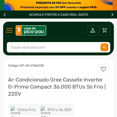
ACUMULE PONTOS A CADA REAL GASTO
O que você procura?
TERMOS MAIS BUSCADOS
:
KIT-AR 61366135
1
º
ar condicionado
Ar-Condicionado Gree Cassete Inverter
2
º
fogão
G-Prime Compact 36.000 BTUs Só Frio |
3
º
freezer
220V
4
º
forno
5
º
ventilador
Clima Frio
BTU's 36.000
6
º
soprador