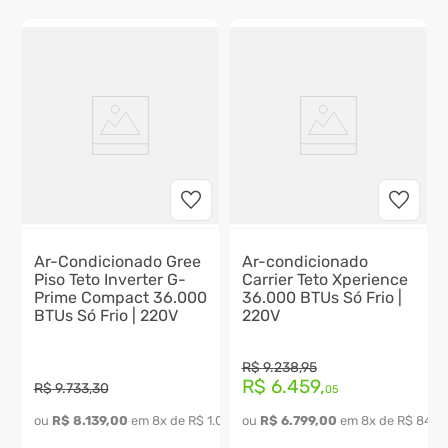
Ar-Condicionado Gree
Ar-condicionado
Piso Teto Inverter G-
Carrier Teto Xperience
Prime Compact 36.000
36.000 BTUs Só Frio |
BTUs Só Frio | 220V
220V
R$
9
.
238
,
95
R$
6
.
459
,
R$
9
.
733
,
30
05
ou 
R$
8
.
139
,
00
 em 
8
x de 
R$
1
.
017
,
37
ou 
R$
6
.
799
,
00
 em 
8
x de 
R$
849
,