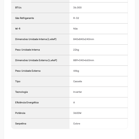
BTUs
36.000
Gás Refrigerante
R-32
Wi-fi
Não
Dimensões Unidade Interna (LxAxP)
840x840x240mm
Peso Unidade Interna
22kg
Dimensões Unidade Externa (LxAxP)
889×340×660mm
Peso Unidade Externa
44kg
Tipo
Cassete
Tecnologia
Inverter
Eficiência Energética
A
Potência
3600W
Serpetina
Cobre