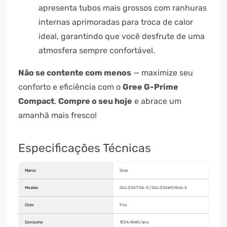
apresenta tubos mais grossos com ranhuras
internas aprimoradas para troca de calor
ideal, garantindo que você desfrute de uma
atmosfera sempre confortável.
Não se contente com menos
— maximize seu
conforto e eficiência com o
Gree G-Prime
Compact
.
Compre o seu hoje
e abrace um
amanhã mais fresco!
Especificações Técnicas
Marca
Gree
Modelo
GULD36T1/A-S | GULD36W1/NhA-S
Ciclo
Frio
Consumo
1554,4kWh/ano