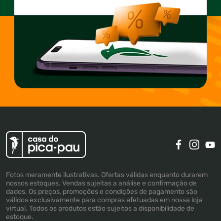
Fotos meramente ilustrativas. Ofertas válidas enquanto durarem
nossos estoques. Vendas sujeitas a análise e confirmação de
dados. Os preços, promoções e condições de pagamento são
válidos exclusivamente para compras efetuadas em nossa loja
virtual. Todos os produtos estão sujeitos a disponibilidade de
estoque.