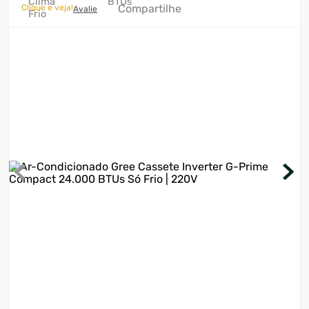
Compartilhe
Clique e veja!
Avalie
7
º
motosserra
8
º
ventilador
9
º
roçadeira
10
º
lavadora