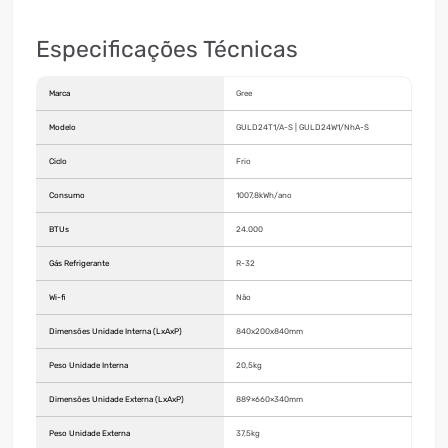
Especificações Técnicas
Marca
Gree
Modelo
GULD24T1/A-S | GULD24W1/NhA-S
Ciclo
Frio
Consumo
1007,8kWh/ano
BTUs
24.000
Gás Refrigerante
R-32
Wi-fi
Não
Dimensões Unidade Interna (LxAxP)
840x200x840mm
Peso Unidade Interna
20,5kg
Dimensões Unidade Externa (LxAxP)
889×660×340mm
Peso Unidade Externa
37,5kg