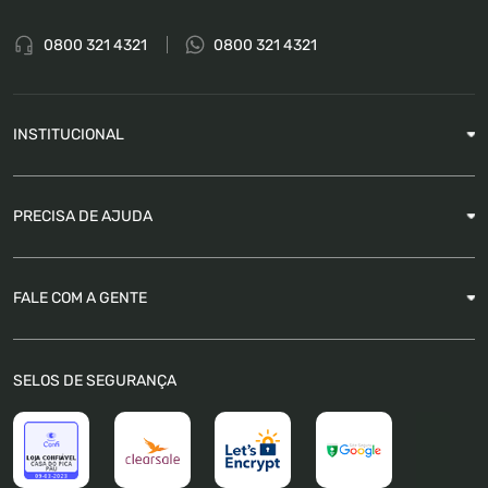
0800 321 4321
0800 321 4321
INSTITUCIONAL
Sobre a Empresa
PRECISA DE AJUDA
Nossas Lojas
Blog
Garantia
FALE COM A GENTE
Como Rastrear pedido
É seguro comprar
Atendimento
SELOS DE SEGURANÇA
FAQ
Trabalhe Conosco
Trocas e Devoluções
Política de Pagamento
Política de Privacidade