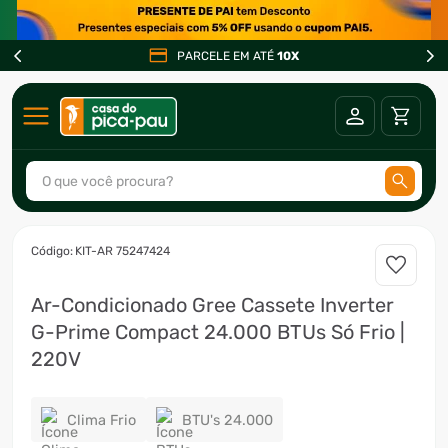
PARCELE EM ATÉ
10X
O que você procura?
TERMOS MAIS BUSCADOS
:
KIT-AR 75247424
1
º
ar condicionado
Ar-Condicionado Gree Cassete Inverter
2
º
freezer
G-Prime Compact 24.000 BTUs Só Frio |
3
º
fogão
220V
4
º
forno
5
º
cervejeira
Clima Frio
BTU's 24.000
6
º
soprador