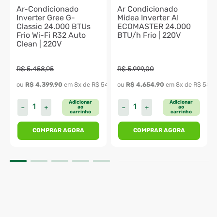
Ar-Condicionado
Ar Condicionado
Inverter Gree G-
Midea Inverter AI
Classic 24.000 BTUs
ECOMASTER 24.000
Frio Wi-Fi R32 Auto
BTU/h Frio | 220V
Clean | 220V
R$
5
.
458
,
95
R$
5
.
999
,
00
ou 
R$
4
.
399
,
90
 em 
8
x de 
R$
549
,
98
ou 
R$
4
.
654
,
90
 em 
8
x de 
R$
581
,
Adicionar
Adicionar
－
＋
－
＋
ao
ao
carrinho
carrinho
COMPRAR AGORA
COMPRAR AGORA