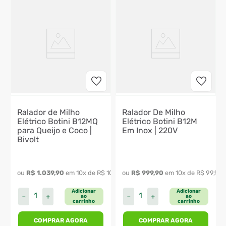
Ralador de Milho
Ralador De Milho
Elétrico Botini B12MQ
Elétrico Botini B12M
para Queijo e Coco |
Em Inox | 220V
Bivolt
641
,
99
ou 
R$
1
.
039
,
90
 em 
10
x de 
R$
103
,
99
ou 
R$
999
,
90
 em 
10
x de 
R$
99
,
99
Adicionar
Adicionar
－
＋
－
＋
ao
ao
carrinho
carrinho
COMPRAR AGORA
COMPRAR AGORA