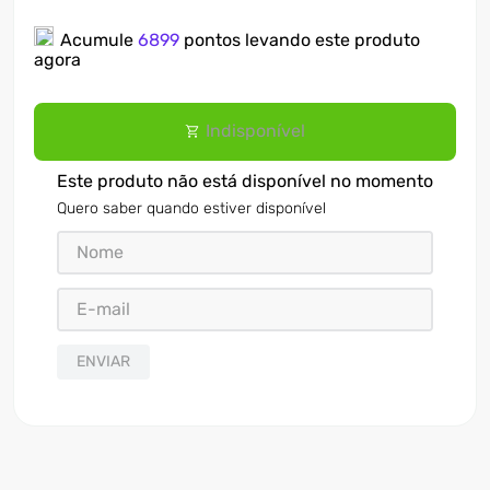
7
º
ventilador
Acumule
6899
pontos levando este produto
agora
8
º
motosserra
9
º
lavadora
Indisponível
10
º
climatizador
Este produto não está disponível no momento
Quero saber quando estiver disponível
ENVIAR