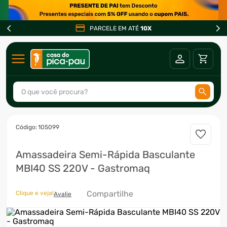
PARCELE EM ATÉ
10X
O que você procura?
TERMOS MAIS BUSCADOS
:
105099
1
º
ar condicionado
Amassadeira Semi-Rápida Basculante
2
º
fogão
MBI40 SS 220V - Gastromaq
3
º
freezer
4
º
forno
Compartilhe
Clique e veja!
Avalie
5
º
soprador
6
º
cervejeira