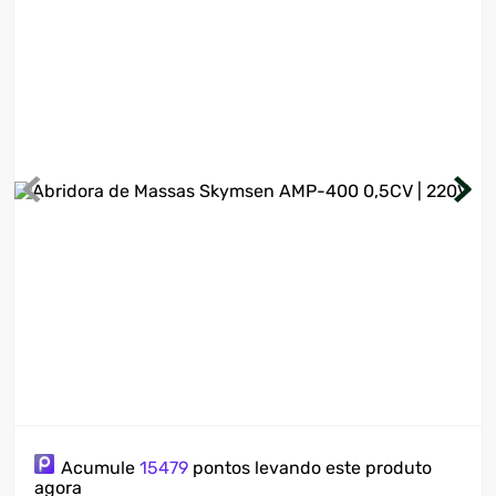
7
º
ventilador
8
º
motosserra
9
º
lavadora
10
º
climatizador
Acumule
15479
pontos levando este produto
agora