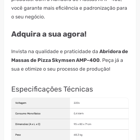
você garante mais eficiência e padronização para
o seu negócio.
Adquira a sua agora!
Invista na qualidade e praticidade da
Abridora de
Massas de Pizza Skymsen AMP-400
. Peça já a
sua e otimize o seu processo de produção!
Especificações Técnicas
Voltagem
220v
Consumo Monofásico
0,4 kW·h
Dimensões (A x L x C)
95 x 80 x 71 cm
Peso
68,3 kg