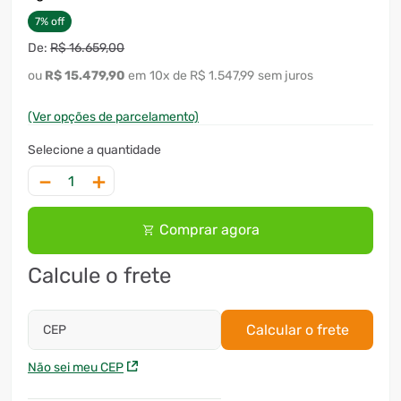
7
%
off
R$
16
.
659
,
00
R$
15
.
479
,
90
10
x
R$ 1.547,99
sem juros
(Ver opções de parcelamento)
－
＋
Comprar agora
Calcule o frete
Calcular o frete
CEP
Não sei meu CEP