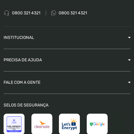
0800 321 4321
0800 321 4321
INSTITUCIONAL
Sobre a Empresa
PRECISA DE AJUDA
Nossas Lojas
Blog
Garantia
FALE COM A GENTE
Como Rastrear pedido
É seguro comprar
Atendimento
SELOS DE SEGURANÇA
FAQ
Trabalhe Conosco
Trocas e Devoluções
Política de Pagamento