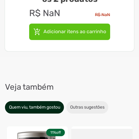
R$
NaN
R$
NaN
Adicionar itens ao carrinho
Veja também
Quem viu, também gostou
Outras sugestões
11%
off