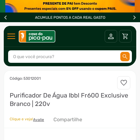
ACUMULE PONTOS A CADA REAL GASTO
O que você procura?
TERMOS MAIS BUSCADOS
:
53012001
1
º
ar condicionado
Purificador De Água Ibbl Fr600 Exclusive
2
º
freezer
Branco | 220v
3
º
forno
4
º
fogão
Compartilhe
Clique e veja!
Avalie
5
º
cervejeira
6
º
soprador