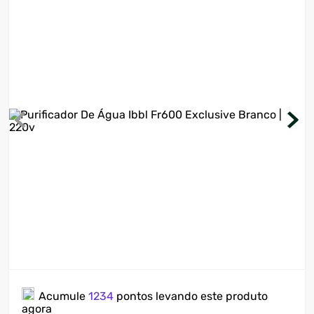
7
º
motosserra
8
º
ventilador
9
º
climatizador
10
º
lavadora
Acumule
1234
pontos levando este produto
agora