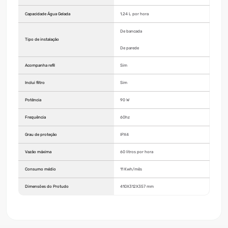
Capacidade Água Gelada
1.24 L por hora
De bancada
Tipo de instalação
De parede
Acompanha refil
Sim
Inclui filtro
Sim
Potência
90 W
Frequência
60hz
Grau de proteção
IPX4
Vazão máxima
60 litros por hora
Consumo médio
11 Kwh/mês
Dimensões do Protudo
410X312X357 mm