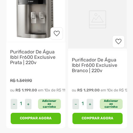
Purificador De Água
Ibbl Fr600 Exclusive
Purificador De Água
Prata | 220v
Ibbl Fr600 Exclusive
Branco | 220v
R$
1
.
349
,
90
89
,
90
ou 
R$
1
.
199
,
00
 em 
10
x de 
R$
119
,
90
ou 
R$
1
.
299
,
00
 em 
10
x de 
R$
129
,
Adicionar
Adicionar
－
＋
－
＋
ao
ao
carrinho
carrinho
COMPRAR AGORA
COMPRAR AGORA