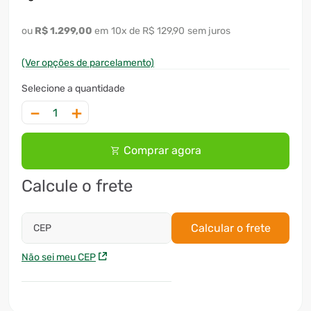
R$
1
.
299
,
00
10
x
R$ 129,90
sem juros
(Ver opções de parcelamento)
－
＋
Comprar agora
Calcule o frete
Calcular o frete
CEP
Não sei meu CEP