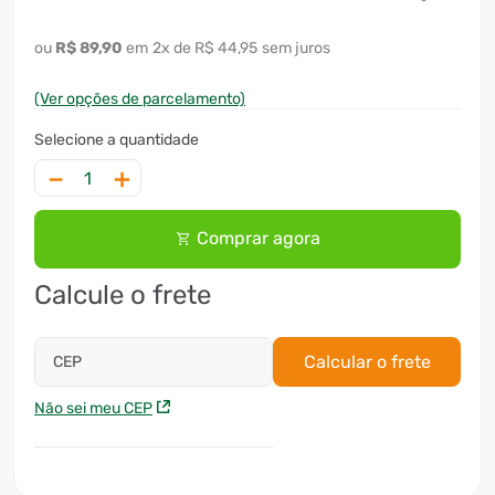
7
º
ventilador
R$
89
,
90
2
x
R$ 44,95
sem juros
8
º
motosserra
(Ver opções de parcelamento)
9
º
lavadora
10
º
climatizador
－
＋
Comprar agora
Calcule o frete
Calcular o frete
CEP
Não sei meu CEP