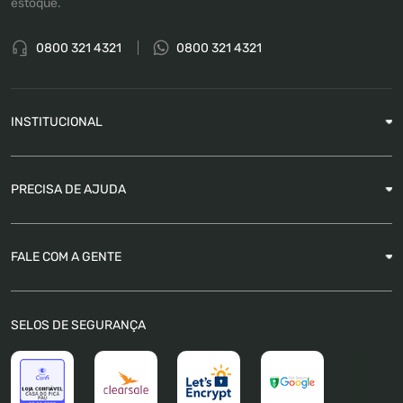
estoque.
0800 321 4321
0800 321 4321
INSTITUCIONAL
Sobre a Empresa
PRECISA DE AJUDA
Nossas Lojas
Blog
Garantia
FALE COM A GENTE
Como Rastrear pedido
É seguro comprar
Atendimento
SELOS DE SEGURANÇA
FAQ
Trabalhe Conosco
Trocas e Devoluções
Política de Pagamento