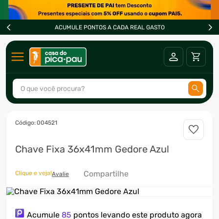
ACUMULE PONTOS A CADA REAL GASTO
O que você procura?
TERMOS MAIS BUSCADOS
:
004521
1
º
ar condicionado
Chave Fixa 36x41mm Gedore Azul
2
º
fogão
3
º
freezer
Compartilhe
Clique e veja!
Avalie
4
º
forno
5
º
soprador
Acumule
85
pontos levando este produto agora
6
º
cervejeira