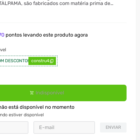
ALPAMA, são fabricados com matéria prima de
istência e qualidade. Todos os componentes atendem a
is normatizações vigentes. O acabamento em pintura
 a pó e os tubos reforçados na composição dos
s são diferenciais reconhecidos pelos principais
strutores e empreiteiros do Brasil.
70
pontos levando este produto agora
vel
M DESCONTO!
constru4
Indisponível
não está disponível no momento
ndo estiver disponível
ENVIAR