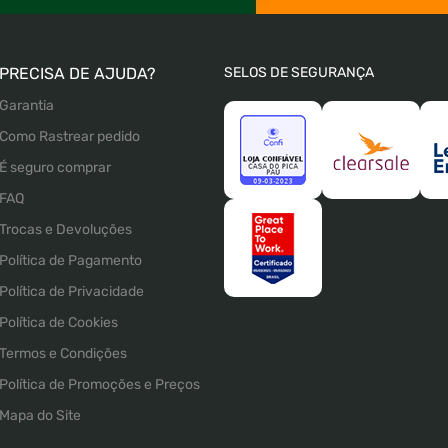
PRECISA DE AJUDA?
SELOS DE SEGURANÇA
Garantia
Como Rastrear pedido
É seguro comprar
FAQ
Trocas e Devoluções
Política de Pagamento
Política de Privacidade
Política de Cookies
Termos e Condições
Política de Promoções e Preços
Mapa do Site