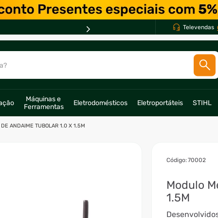
Televendas
a?
SCADOS
Máquinas e 
ração
Eletrodomésticos
Eletroportáteis
STIHL
Ferramentas
o
E ANDAIME TUBOLAR 1.0 X 1.5M
:
70002
Modulo Me
1.5M
Desenvolvidos