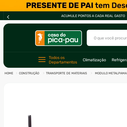
ACUMULE PONTOS A CADA REAL GASTO
O que você procur
TERMOS MAIS BU
Todos os 
Climatização
Refrige
Departamentos
1
º
ar condicionad
CONSTRUÇÃO
TRANSPORTE DE MATERIAIS
MODULO METALPAMA D
2
º
fogão
3
º
freezer
4
º
forno
5
º
soprador
6
º
cervejeira
7
º
ventilador