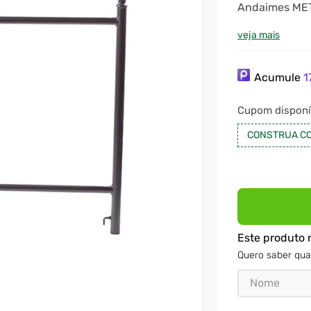
Andaimes MET
altíssima res
NBR18 e dema
veja mais
eletrostática
módulos e afin
locadores, con
Acumule
1
Cupom disponí
CONSTRUA CO
Este produto 
Quero saber qua