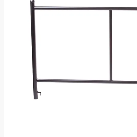
8
º
motosserra
9
º
lavadora
10
º
climatizador