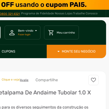
Programa de Fidelidade
Nossas Lojas
Trabalhe Conosco
0800 321 4321
CUPONS
MONTE SEU NEGÓCIO
Compartilhe
Clique e veja!
Avalie
talpama De Andaime Tubolar 1.0 X
 para os diversos seguimentos da construção os