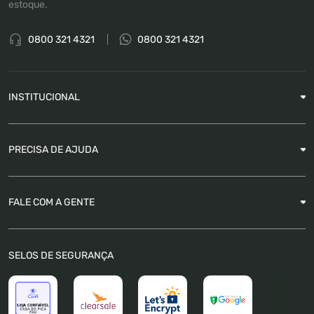
estoque.
0800 321 4321
0800 321 4321
INSTITUCIONAL
Sobre a Empresa
PRECISA DE AJUDA
Nossas Lojas
Blog
Garantia
FALE COM A GENTE
Como Rastrear pedido
É seguro comprar
Atendimento
SELOS DE SEGURANÇA
FAQ
Trabalhe Conosco
Trocas e Devoluções
Política de Pagamento