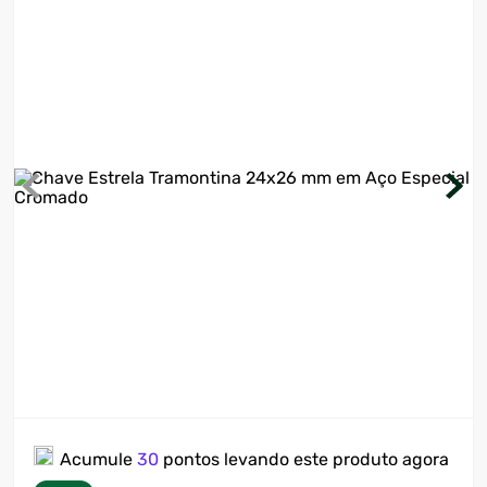
7
º
ventilador
8
º
motosserra
9
º
lavadora
10
º
climatizador
Acumule
30
pontos levando este produto agora