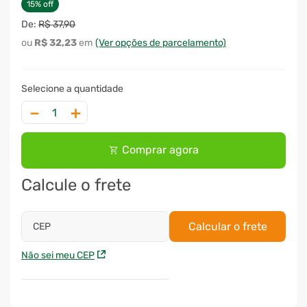
15
%
off
R$
37
,
90
R$
32
,
23
(Ver opções de parcelamento)
－
＋
Comprar agora
Calcule o frete
Calcular o frete
CEP
Não sei meu CEP