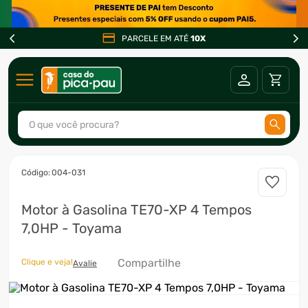
PARCELE EM ATÉ
10X
O que você procura?
:
004-031
Motor à Gasolina TE70-XP 4 Tempos
7,0HP - Toyama
Compartilhe
Clique e veja!
Avalie