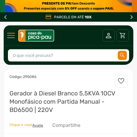
PARCELE EM ATÉ
10X
O que você procura?
TERMOS MAIS BUSCADOS
:
295086
1
º
ar condicionado
Gerador à Diesel Branco 5,5KVA 10CV
2
º
fogão
Monofásico com Partida Manual -
3
º
freezer
BD6500 | 220V
4
º
forno
Compartilhe
Clique e veja!
5
º
soprador
Avalie
6
º
cervejeira