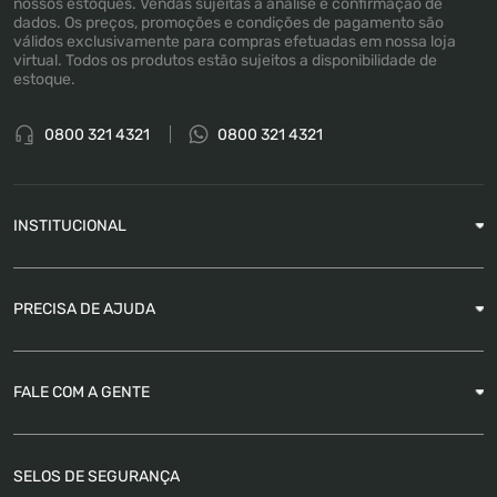
nossos estoques. Vendas sujeitas a análise e confirmação de
dados. Os preços, promoções e condições de pagamento são
válidos exclusivamente para compras efetuadas em nossa loja
virtual. Todos os produtos estão sujeitos a disponibilidade de
estoque.
0800 321 4321
0800 321 4321
INSTITUCIONAL
Sobre a Empresa
PRECISA DE AJUDA
Nossas Lojas
Blog
Garantia
FALE COM A GENTE
Como Rastrear pedido
É seguro comprar
Atendimento
SELOS DE SEGURANÇA
FAQ