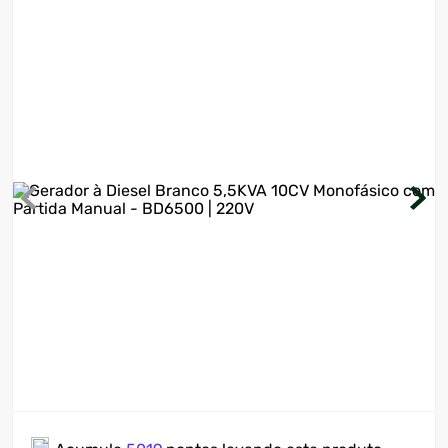
7
º
ventilador
8
º
motosserra
9
º
lavadora
10
º
climatizador