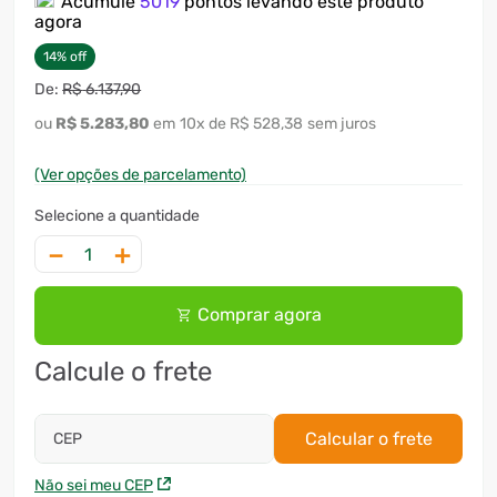
Acumule
5019
pontos levando este produto
agora
14
%
off
R$
6
.
137
,
90
R$
5
.
283
,
80
10
x
R$ 528,38
sem juros
(Ver opções de parcelamento)
－
＋
Comprar agora
Calcule o frete
Calcular o frete
CEP
Não sei meu CEP