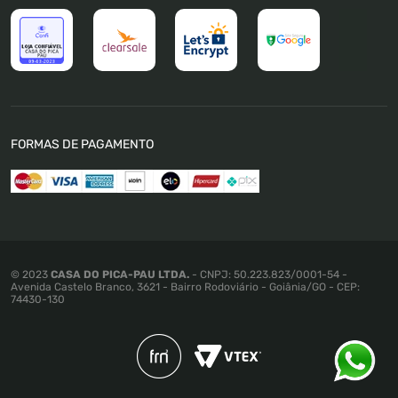
Trabalhe Conosco
Trocas e Devoluções
Política de Pagamento
Política de Privacidade
Política de Cookies
Termos e Condições
FORMAS DE PAGAMENTO
Política de Promoções e Preços
Mapa do Site
© 2023
CASA DO PICA-PAU LTDA.
- CNPJ: 50.223.823/0001-54 -
Avenida Castelo Branco, 3621 - Bairro Rodoviário - Goiânia/GO - CEP:
74430-130