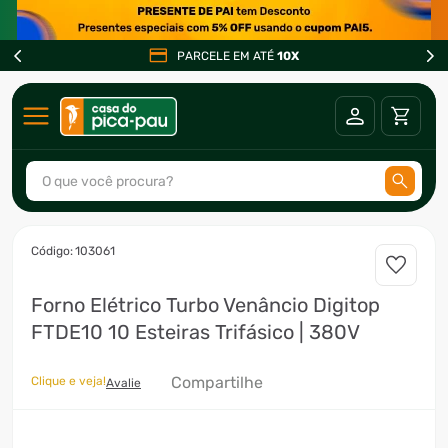
PARCELE EM ATÉ
10X
O que você procura?
TERMOS MAIS BUSCADOS
:
103061
1
º
ar condicionado
Forno Elétrico Turbo Venâncio Digitop
2
º
freezer
FTDE10 10 Esteiras Trifásico | 380V
3
º
fogão
4
º
forno
Compartilhe
Clique e veja!
Avalie
5
º
cervejeira
6
º
soprador