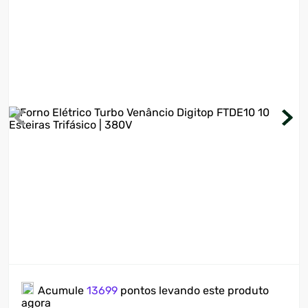
7
º
motosserra
8
º
ventilador
9
º
roçadeira
10
º
climatizador
Acumule
13699
pontos levando este produto
agora