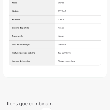
Marca
Branco
Modelo
BTTG 6,5
Potência
6,5 Cv
Sistema de partida
Manual
Transmissão
Manual
Tipo de alimentação
Gasolina
Profundidade de trabalho
150 a 300 mm
Largura de trabalho
800mm com disco
Itens que combinam