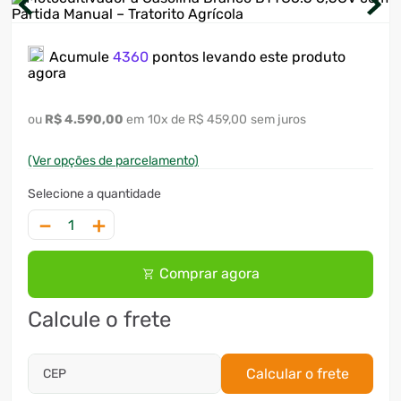
7
º
ventilador
Acumule
4360
pontos levando este produto
8
º
motosserra
agora
9
º
lavadora
R$
4
.
590
,
00
10
x
R$ 459,00
sem juros
10
º
climatizador
(Ver opções de parcelamento)
－
＋
Comprar agora
Calcule o frete
Calcular o frete
CEP