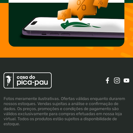
Fotos meramente ilustrativas. Ofertas válidas enquanto durarem
nossos estoques. Vendas sujeitas a análise e confirmação de
dados. Os preços, promoções e condições de pagamento são
válidos exclusivamente para compras efetuadas em nossa loja
virtual. Todos os produtos estão sujeitos a disponibilidade de
estoque.