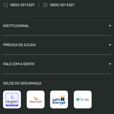
0800 321 4321
0800 321 4321
INSTITUCIONAL
Sobre a Empresa
PRECISA DE AJUDA
Nossas Lojas
Blog
Garantia
FALE COM A GENTE
Como Rastrear pedido
É seguro comprar
Atendimento
SELOS DE SEGURANÇA
FAQ
Trabalhe Conosco
Trocas e Devoluções
Política de Pagamento
Política de Privacidade