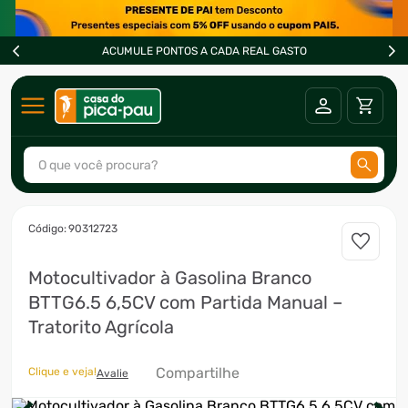
ACUMULE PONTOS A CADA REAL GASTO
O que você procura?
TERMOS MAIS BUSCADOS
:
90312723
1
º
ar condicionado
Motocultivador à Gasolina Branco
2
º
fogão
BTTG6.5 6,5CV com Partida Manual –
3
º
freezer
Tratorito Agrícola
4
º
forno
Compartilhe
Clique e veja!
5
º
soprador
Avalie
6
º
cervejeira