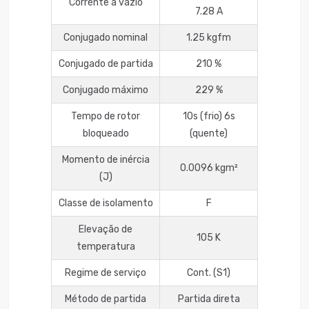
Corrente a vazio
7.28 A
Conjugado nominal
1.25 kgfm
Conjugado de partida
210 %
Conjugado máximo
229 %
Tempo de rotor
10s (frio) 6s
bloqueado
(quente)
Momento de inércia
0.0096 kgm²
(J)
Classe de isolamento
F
Elevação de
105 K
temperatura
Regime de serviço
Cont. (S1)
Método de partida
Partida direta