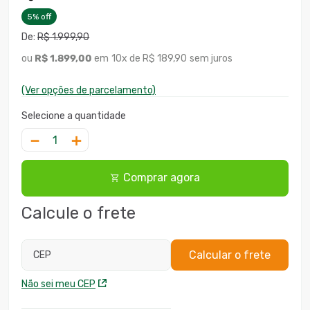
5
%
off
R$
1
.
999
,
90
R$
1
.
899
,
00
10
x
R$ 189,90
sem juros
(Ver opções de parcelamento)
－
＋
Comprar agora
Calcule o frete
Calcular o frete
CEP
Não sei meu CEP