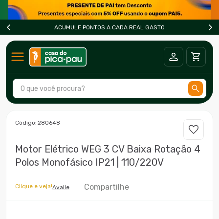
ACUMULE PONTOS A CADA REAL GASTO
O que você procura?
TERMOS MAIS BUSCADOS
:
280648
1
º
ar condicionado
Motor Elétrico WEG 3 CV Baixa Rotação 4
2
º
freezer
Polos Monofásico IP21 | 110/220V
3
º
forno
4
º
fogão
Compartilhe
Clique e veja!
Avalie
5
º
cervejeira
6
º
soprador