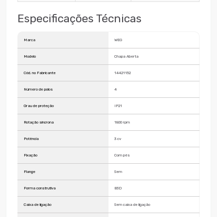
Especificações Técnicas
Marca
WEG
Modelo
Chapa Aberta
Cód. no Fabricante
14421152
Número de polos
4
Grau de proteção
IP21
Rotação síncrona
1800 rpm
Potência
3 cv
Fixação
Com pés
Flange
Sem
Forma construtiva
B3D
Caixa de ligação
Sem caixa de ligação