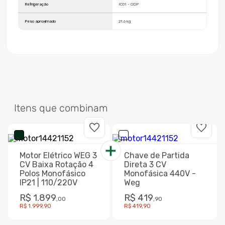
Refrigeração
IC01 - ODP
Peso aproximado
21.6 kg
Itens que combinam
Motor Elétrico WEG 3
Chave de Partida
CV Baixa Rotação 4
Direta 3 CV
Polos Monofásico
Monofásica 440V -
IP21 | 110/220V
Weg
R$
1
.
899
R$
419
,
00
,
90
R$
1
.
999
,
90
R$
419
,
90