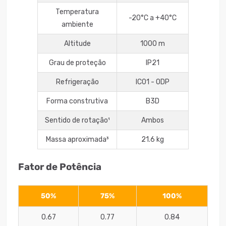
Temperatura
-20°C a +40°C
ambiente
Altitude
1000 m
Grau de proteção
IP21
Refrigeração
IC01 - ODP
Forma construtiva
B3D
Sentido de rotação¹
Ambos
Massa aproximada³
21.6 kg
Fator de Potência
50%
75%
100%
0.67
0.77
0.84