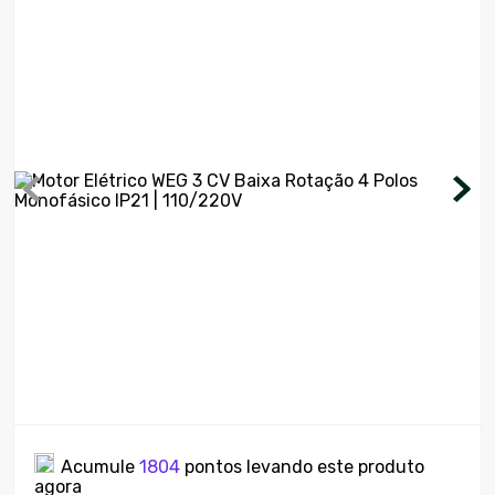
7
º
motosserra
8
º
ventilador
9
º
climatizador
10
º
lavadora
Acumule
1804
pontos levando este produto
agora