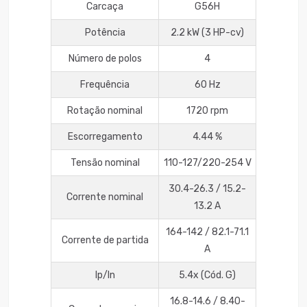
Carcaça
G56H
Potência
2.2 kW (3 HP-cv)
Número de polos
4
Frequência
60 Hz
Rotação nominal
1720 rpm
Escorregamento
4.44 %
Tensão nominal
110-127/220-254 V
30.4-26.3 / 15.2-
Corrente nominal
13.2 A
164-142 / 82.1-71.1
Corrente de partida
A
Ip/In
5.4x (Cód. G)
16.8-14.6 / 8.40-