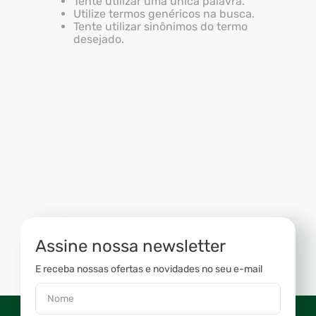
Tente utilizar uma única palavra.
7
º
ventilador
Utilize termos genéricos na busca.
Tente utilizar sinônimos do termo
8
º
motosserra
desejado.
9
º
lavadora
10
º
climatizador
Assine nossa newsletter
E receba nossas ofertas e novidades no seu e-mail