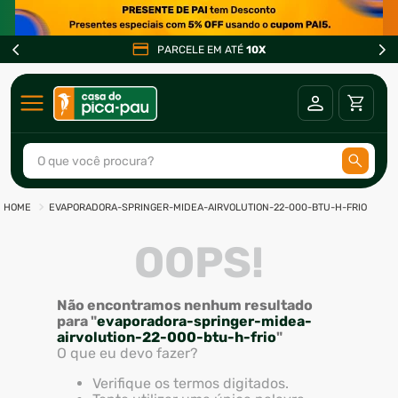
PARCELE EM ATÉ
10X
O que você procura?
TERMOS MAIS BUSCADOS
EVAPORADORA-SPRINGER-MIDEA-AIRVOLUTION-22-000-BTU-H-FRIO
1
º
ar condicionado
OOPS!
2
º
fogão
3
º
freezer
Não encontramos nenhum resultado
para "
evaporadora-springer-midea-
4
º
forno
airvolution-22-000-btu-h-frio
"
5
º
soprador
O que eu devo fazer?
Verifique os termos digitados.
6
º
cervejeira