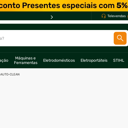
Televendas
a?
SCADOS
Máquinas e 
ração
Eletrodomésticos
Eletroportáteis
STIHL
o
Ferramentas
-AUTO-CLEAN