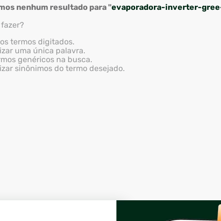
mos nenhum resultado para "
evaporadora-inverter-gree
 fazer?
 os termos digitados.
lizar uma única palavra.
ermos genéricos na busca.
lizar sinônimos do termo desejado.