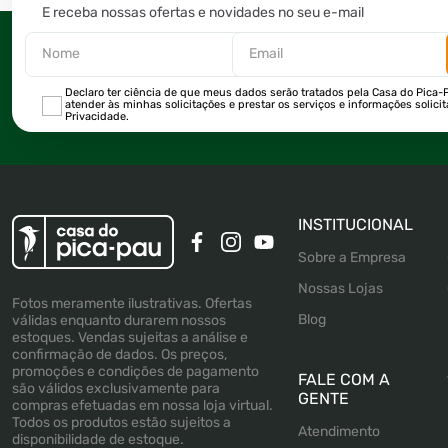
E receba nossas ofertas e novidades no seu e-mail
Declaro ter ciência de que meus dados serão tratados pela Casa do Pica-P
atender às minhas solicitações e prestar os serviços e informações solici
Privacidade.
INSTITUCIONAL
Sobre a Empresa
Nossas Lojas
Fotos meramente ilustrativas. Ofertas
Blog
válidas enquanto durarem nossos
estoques. Vendas sujeitas a análise e
confirmação de dados. Os preços,
promoções e condições de pagamento
FALE COM A
são válidos exclusivamente para
GENTE
compras efetuadas em nossa loja virtual.
Todos os produtos estão sujeitos a
Atendimento
disponibilidade de estoque.