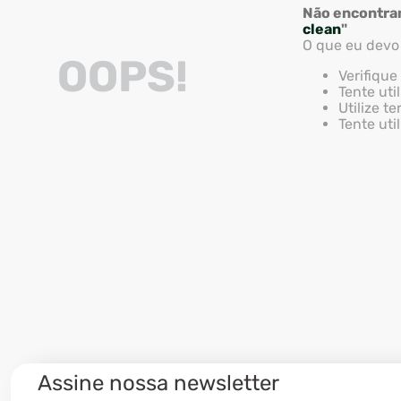
Não encontra
8
º
ventilador
clean
"
9
º
roçadeira
O que eu devo
OOPS!
Verifique
10
º
climatizador
Tente uti
Utilize t
Tente uti
Assine nossa newsletter