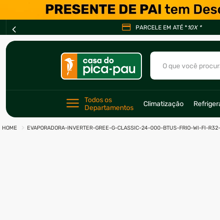
PARCELE EM ATÉ *
10X *
O que você procur
TERMOS MAIS BU
Todos os 
Climatização
Refrige
1
º
ar condicionad
Departamentos
2
º
freezer
EVAPORADORA-INVERTER-GREE-G-CLASSIC-24-000-BTUS-FRIO-WI-FI-R32
3
º
fogão
4
º
forno
5
º
cervejeira
6
º
soprador
7
º
motosserra