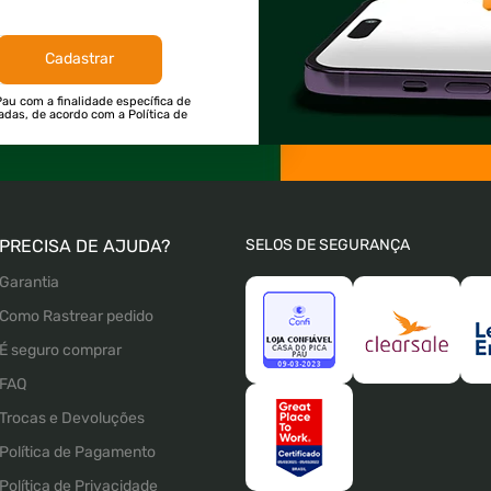
Cadastrar
au com a finalidade específica de
tadas, de acordo com a Política de
PRECISA DE AJUDA?
SELOS DE SEGURANÇA
Garantia
Como Rastrear pedido
É seguro comprar
FAQ
Trocas e Devoluções
Política de Pagamento
Política de Privacidade