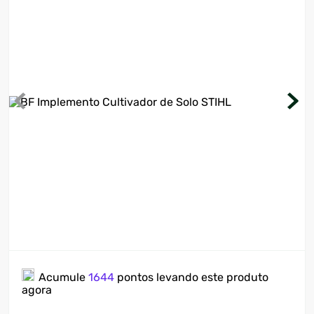
7
º
ventilador
8
º
motosserra
9
º
lavadora
10
º
climatizador
Acumule
1644
pontos levando este produto
agora